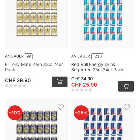
AN LAGER
99
AN LAGER
1236
El Tony Mate Zero 33cl 24er
Red Bull Energy Drink
Pack
Sugarfree 25cl 24er Pack
CHF 34.90
CHF 39.90
CHF 25.90
–
10
%
–
25
%