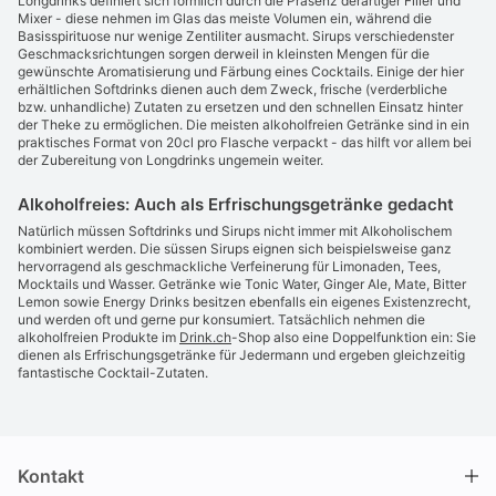
Longdrinks definiert sich förmlich durch die Präsenz derartiger Filler und
Mixer - diese nehmen im Glas das meiste Volumen ein, während die
Basisspirituose nur wenige Zentiliter ausmacht. Sirups verschiedenster
Geschmacksrichtungen sorgen derweil in kleinsten Mengen für die
gewünschte Aromatisierung und Färbung eines Cocktails. Einige der hier
erhältlichen Softdrinks dienen auch dem Zweck, frische (verderbliche
bzw. unhandliche) Zutaten zu ersetzen und den schnellen Einsatz hinter
der Theke zu ermöglichen. Die meisten alkoholfreien Getränke sind in ein
praktisches Format von 20cl pro Flasche verpackt - das hilft vor allem bei
der Zubereitung von Longdrinks ungemein weiter.
Alkoholfreies: Auch als Erfrischungsgetränke gedacht
Natürlich müssen Softdrinks und Sirups nicht immer mit Alkoholischem
kombiniert werden. Die süssen Sirups eignen sich beispielsweise ganz
hervorragend als geschmackliche Verfeinerung für Limonaden, Tees,
Mocktails und Wasser. Getränke wie Tonic Water, Ginger Ale, Mate, Bitter
Lemon sowie Energy Drinks besitzen ebenfalls ein eigenes Existenzrecht,
und werden oft und gerne pur konsumiert. Tatsächlich nehmen die
alkoholfreien Produkte im
Drink.ch
-Shop also eine Doppelfunktion ein: Sie
dienen als Erfrischungsgetränke für Jedermann und ergeben gleichzeitig
fantastische Cocktail-Zutaten.
Kontakt