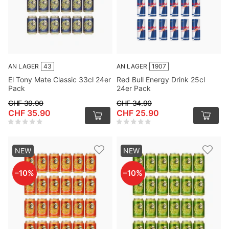
AN LAGER
43
AN LAGER
1907
El Tony Mate Classic 33cl 24er
Red Bull Energy Drink 25cl
Pack
24er Pack
CHF 39.90
CHF 34.90
CHF 35.90
CHF 25.90
NEW
NEW
–
10
%
–
10
%