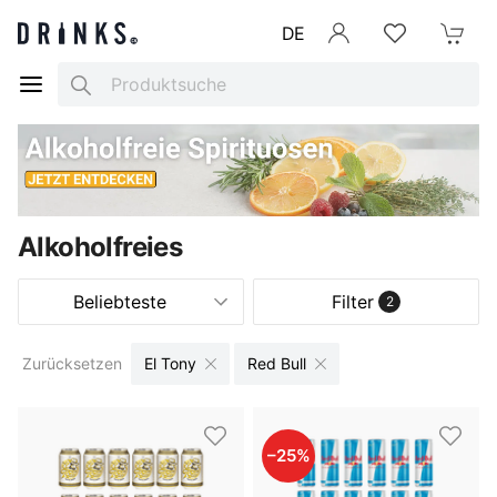
DE
Anmelden
Merkliste
Mein War
Search
Alkoholfreies
Beliebteste
Filter
2
Zurücksetzen
El Tony
Red Bull
–
25
%