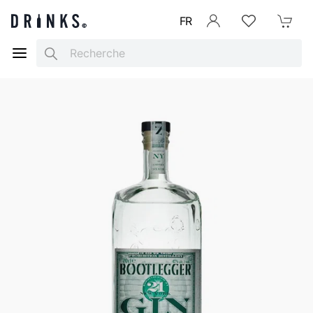
FR
Se connecter
Listes d'envies
Mon Pani
Search