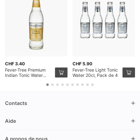
CHF 3.40
CHF 5.90
Fever-Tree Premium
Fever-Tree Light Tonic
Indian Tonic Water
Water 20cl, Pack de 4
50cl
Contacts
DRINKS.CH / Silverbogen AG
Aide
Nüschelerstrasse 35
8001 Zürich
FAQ
Suisse
A propos de nous