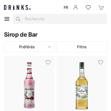
FR
Se connecter
Listes d'envies
Mon Pani
Search
Sirop de Bar
Préférés
Filtre