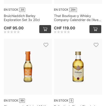
EN STOCK
38
EN STOCK
284
Bruichladdich Barley
That Boutique-y Whisky
Exploration Set 3x 20cl
Company Calendrier de l'Avent
24 x 3cl
CHF 95.00
CHF 119.00
EN STOCK
99
EN STOCK
5