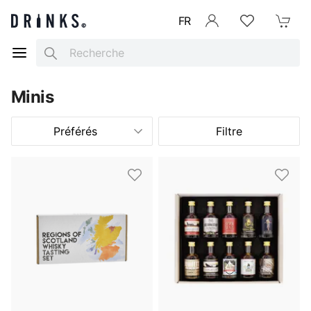
FR
Se connecter
Listes d'envies
Mon Pani
Search
Minis
Préférés
Filtre