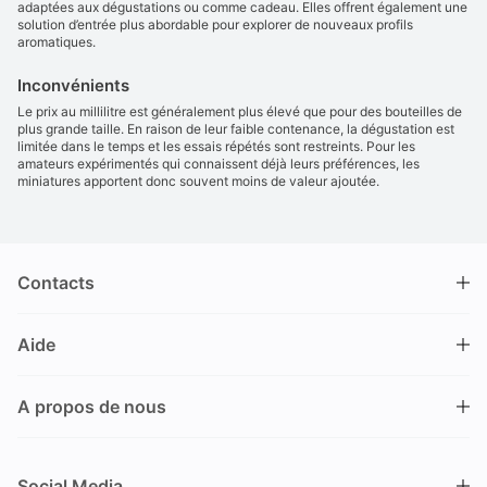
adaptées aux dégustations ou comme cadeau. Elles offrent également une
solution d’entrée plus abordable pour explorer de nouveaux profils
aromatiques.
Inconvénients
Le prix au millilitre est généralement plus élevé que pour des bouteilles de
plus grande taille. En raison de leur faible contenance, la dégustation est
limitée dans le temps et les essais répétés sont restreints. Pour les
amateurs expérimentés qui connaissent déjà leurs préférences, les
miniatures apportent donc souvent moins de valeur ajoutée.
Contacts
DRINKS.CH / Silverbogen AG
Aide
Nüschelerstrasse 35
8001 Zürich
FAQ
Suisse
A propos de nous
Processus de commande
Service clientèle
Contacts
Encaisser un bon
+41 44 520 09 09
Social Media
info@drinks.ch
A propos de nous