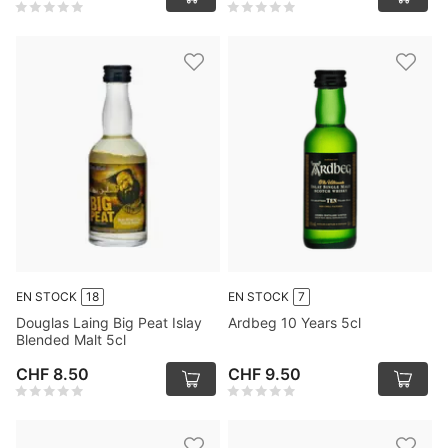
EN STOCK
18
EN STOCK
7
Douglas Laing Big Peat Islay
Ardbeg 10 Years 5cl
Blended Malt 5cl
CHF 8.50
CHF 9.50