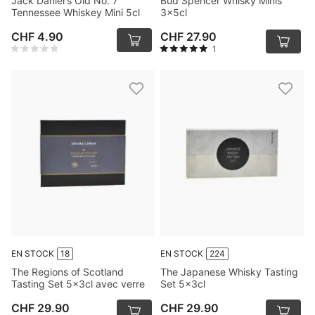
Jack Daniel's Old No. 7
Bud Spencer Whisky Minis
Tennessee Whiskey Mini 5cl
3x5cl
CHF 4.90
CHF 27.90
1
EN STOCK
18
EN STOCK
224
The Regions of Scotland
The Japanese Whisky Tasting
Tasting Set 5x3cl avec verre
Set 5x3cl
CHF 29.90
CHF 29.90