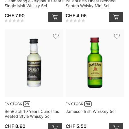
Glenmorangie Original 10 Years
Ballantine's Finest Blended
Single Malt Whisky 5cl
Scotch Whisky Mini 5cl
CHF 7.90
CHF 4.95
EN STOCK
28
EN STOCK
84
BenRiach 10 Years Curiositas
Jameson Irish Whiskey 5cl
Peated Style Whisky 5cl
CHF 8.90
CHF 5.50