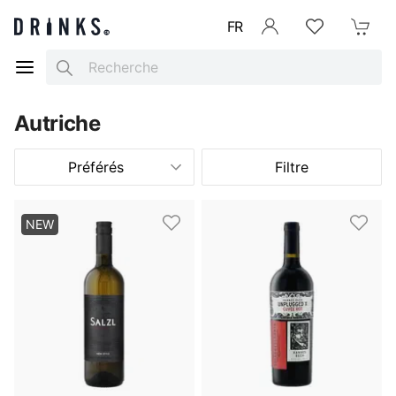
FR
Se connecter
Listes d'envies
Mon Pani
Search
Autriche
Préférés
Filtre
NEW