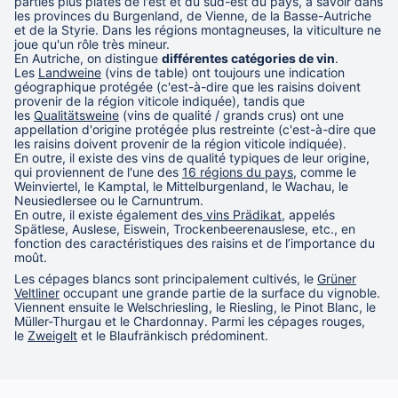
parties plus plates de l'est et du sud-est du pays, à savoir dans
les provinces du Burgenland, de Vienne, de la Basse-Autriche
et de la Styrie. Dans les régions montagneuses, la viticulture ne
joue qu'un rôle très mineur.
En Autriche, on distingue
différentes catégories de vin
.
Les
Landweine
(vins de table) ont toujours une indication
géographique protégée (c'est-à-dire que les raisins doivent
provenir de la région viticole indiquée), tandis que
les
Qualitätsweine
(vins de qualité / grands crus) ont une
appellation d'origine protégée plus restreinte (c'est-à-dire que
les raisins doivent provenir de la région viticole indiquée).
En outre, il existe des vins de qualité typiques de leur origine,
qui proviennent de l'une des
16 régions du pays
, comme le
Weinviertel, le Kamptal, le Mittelburgenland, le Wachau, le
Neusiedlersee ou le Carnuntrum.
En outre, il existe également des
vins Prädikat
, appelés
Spätlese, Auslese, Eiswein, Trockenbeerenauslese, etc., en
fonction des caractéristiques des raisins et de l’importance du
moût.
Les cépages blancs sont principalement cultivés, le
Grüner
Veltliner
occupant une grande partie de la surface du vignoble.
Viennent ensuite le Welschriesling, le Riesling, le Pinot Blanc, le
Müller-Thurgau et le Chardonnay. Parmi les cépages rouges,
le
Zweigelt
et le Blaufränkisch prédominent.