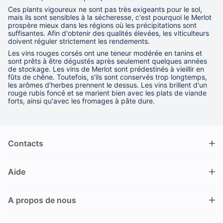
Ces plants vigoureux ne sont pas très exigeants pour le sol,
mais ils sont sensibles à la sécheresse, c'est pourquoi le Merlot
prospère mieux dans les régions où les précipitations sont
suffisantes. Afin d'obtenir des qualités élevées, les viticulteurs
doivent réguler strictement les rendements.
Les vins rouges corsés ont une teneur modérée en tanins et
sont prêts à être dégustés après seulement quelques années
de stockage. Les vins de Merlot sont prédestinés à vieillir en
fûts de chêne. Toutefois, s'ils sont conservés trop longtemps,
les arômes d'herbes prennent le dessus. Les vins brillent d'un
rouge rubis foncé et se marient bien avec les plats de viande
forts, ainsi qu'avec les fromages à pâte dure.
Contacts
DRINKS.CH / Silverbogen AG
Aide
Nüschelerstrasse 35
8001 Zürich
FAQ
Suisse
A propos de nous
Processus de commande
Service clientèle
Contacts
Encaisser un bon