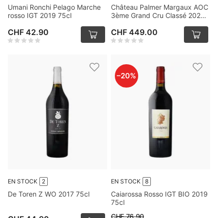
Umani Ronchi Pelago Marche
Château Palmer Margaux AOC
rosso IGT 2019 75cl
3ème Grand Cru Classé 2020
75cl
CHF 42.90
CHF 449.00
–
20
%
EN STOCK
2
EN STOCK
8
De Toren Z WO 2017 75cl
Caiarossa Rosso IGT BIO 2019
75cl
CHF 76.90