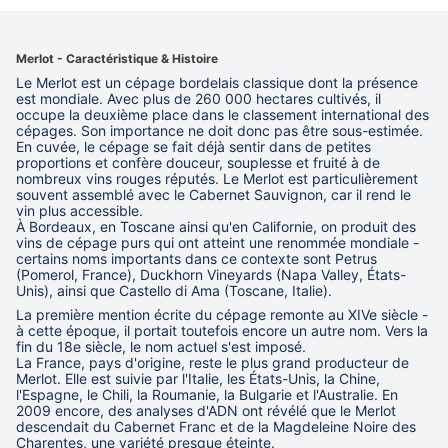
Merlot - Caractéristique & Histoire
Le Merlot est un cépage bordelais classique dont la présence
est mondiale. Avec plus de 260 000 hectares cultivés, il
occupe la deuxième place dans le classement international des
cépages. Son importance ne doit donc pas être sous-estimée.
En cuvée, le cépage se fait déjà sentir dans de petites
proportions et confère douceur, souplesse et fruité à de
nombreux vins rouges réputés. Le Merlot est particulièrement
souvent assemblé avec le Cabernet Sauvignon, car il rend le
vin plus accessible.
À Bordeaux, en Toscane ainsi qu'en Californie, on produit des
vins de cépage purs qui ont atteint une renommée mondiale -
certains noms importants dans ce contexte sont Petrus
(Pomerol, France), Duckhorn Vineyards (Napa Valley, États-
Unis), ainsi que Castello di Ama (Toscane, Italie).
La première mention écrite du cépage remonte au XIVe siècle -
à cette époque, il portait toutefois encore un autre nom. Vers la
fin du 18e siècle, le nom actuel s'est imposé.
La France, pays d'origine, reste le plus grand producteur de
Merlot. Elle est suivie par l'Italie, les États-Unis, la Chine,
l'Espagne, le Chili, la Roumanie, la Bulgarie et l'Australie. En
2009 encore, des analyses d'ADN ont révélé que le Merlot
descendait du Cabernet Franc et de la Magdeleine Noire des
Charentes, une variété presque éteinte.