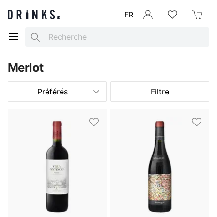
FR
Se connecter
Listes d'envies
Mon Pani
Search
Merlot
Préférés
Filtre