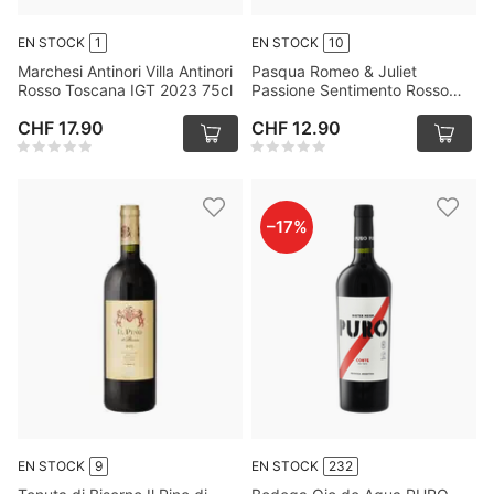
EN STOCK
1
EN STOCK
10
Marchesi Antinori Villa Antinori
Pasqua Romeo & Juliet
Rosso Toscana IGT 2023 75cl
Passione Sentimento Rosso
Veneto IGT 2023 75cl
CHF 17.90
CHF 12.90
–
17
%
EN STOCK
9
EN STOCK
232