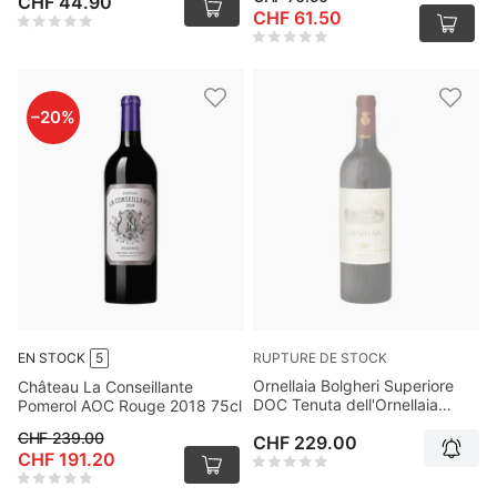
CHF 44.90
CHF 61.50
–
20
%
RUPTURE DE STOCK
EN STOCK
5
Ornellaia Bolgheri Superiore
Château La Conseillante
DOC Tenuta dell'Ornellaia
Pomerol AOC Rouge 2018 75cl
2023 75cl
CHF 239.00
CHF 229.00
CHF 191.20