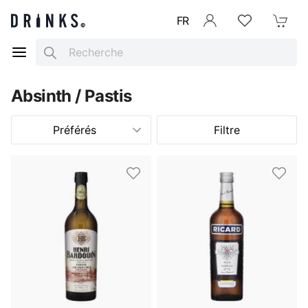
FR
Se connecter
Listes d'envies
Mon Pani
Search
Absinth / Pastis
Préférés
Filtre