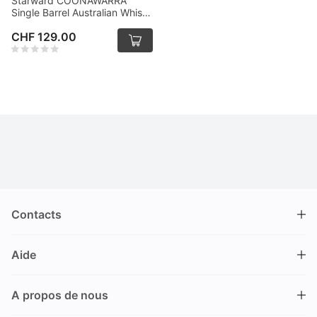
Starward COONAWARRA
Single Barrel Australian Whisky
70cl
CHF 129.00
Contacts
DRINKS.CH / Silverbogen AG
Aide
Nüschelerstrasse 35
8001 Zürich
FAQ
Suisse
A propos de nous
Processus de commande
Service clientèle