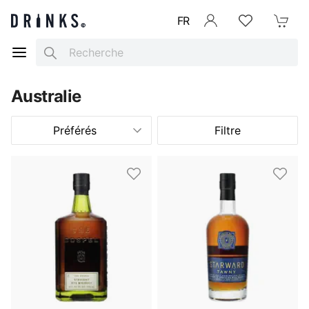
FR
Se connecter
Listes d'envies
Mon Pani
Search
Australie
Préférés
Filtre