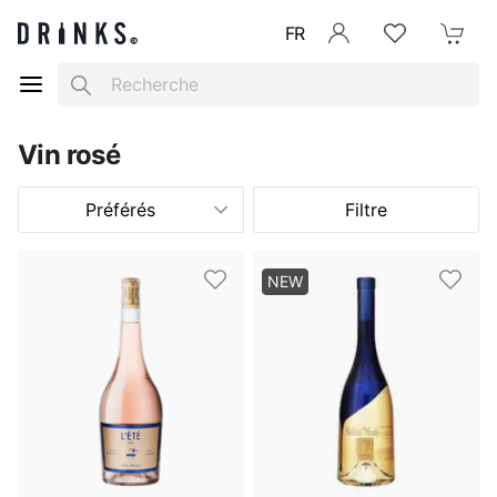
FR
Se connecter
Listes d'envies
Mon Pani
Search
Vin rosé
Préférés
Filtre
NEW