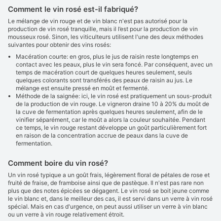
Comment le vin rosé est-il fabriqué?
Le mélange de vin rouge et de vin blanc n'est pas autorisé pour la
production de vin rosé tranquille, mais il l’est pour la production de vin
mousseux rosé. Sinon, les viticulteurs utilisent l'une des deux méthodes
suivantes pour obtenir des vins rosés:
Macération courte: en gros, plus le jus de raisin reste longtemps en
contact avec les peaux, plus le vin sera foncé. Par conséquent, avec un
temps de macération court de quelques heures seulement, seuls
quelques colorants sont transférés des peaux de raisin au jus. Le
mélange est ensuite pressé en moût et fermenté.
Méthode de la saignée: ici, le vin rosé est pratiquement un sous-produit
de la production de vin rouge. Le vigneron draine 10 à 20% du moût de
la cuve de fermentation après quelques heures seulement, afin de le
vinifier séparément, car le moût a alors la couleur souhaitée. Pendant
ce temps, le vin rouge restant développe un goût particulièrement fort
en raison de la concentration accrue de peaux dans la cuve de
fermentation.
Comment boire du vin rosé?
Un vin rosé typique a un goût frais, légèrement floral de pétales de rose et
fruité de fraise, de framboise ainsi que de pastèque. Il n'est pas rare non
plus que des notes épicées se dégagent. Le vin rosé se boit jeune comme
le vin blanc et, dans le meilleur des cas, il est servi dans un verre à vin rosé
spécial. Mais en cas d'urgence, on peut aussi utiliser un verre à vin blanc
ou un verre à vin rouge relativement étroit.