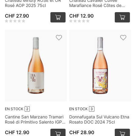
Château Minuty ROSE et OR
Château Cavalier Cuvée
Rosé AOP 2025 75cl
Marafiance Rosé Côtes de
Provence AOP 2025 75cl
CHF 27.90
CHF 12.90
EN STOCK
2
EN STOCK
3
Cantine San Marzano Tramari
Donnafugata Sul Vulcano Etna
Rosé di Primitivo Salento IGP
Rosato DOC 2024 75cl
2025 75cl
CHF 12.90
CHF 28.90