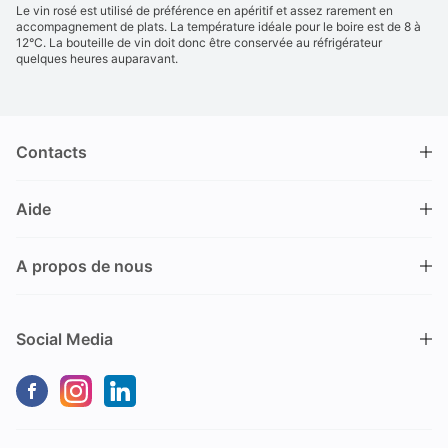
Le vin rosé est utilisé de préférence en apéritif et assez rarement en
accompagnement de plats. La température idéale pour le boire est de 8 à
12°C. La bouteille de vin doit donc être conservée au réfrigérateur
quelques heures auparavant.
Contacts
DRINKS.CH / Silverbogen AG
Aide
Nüschelerstrasse 35
8001 Zürich
FAQ
Suisse
A propos de nous
Processus de commande
Service clientèle
Contacts
Encaisser un bon
+41 44 520 09 09
Social Media
info@drinks.ch
A propos de nous
Livraison & Pick-up
Du lundi au vendredi
Historique
Options de Payement
9.00 – 12.00 et de 13.30 – 17.00
Durabilité
Dommages dus au transport
Pas de vente sur place
Client d'entreprise (B2B)
Frais de livraison
Pas de commande par téléphone