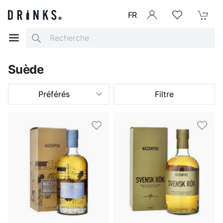
FR
Se connecter
Listes d'envies
Mon Pani
Search
Suède
Préférés
Filtre