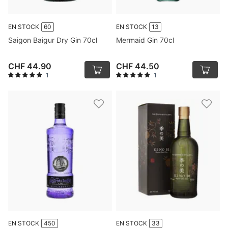
EN STOCK
60
EN STOCK
13
Saigon Baigur Dry Gin 70cl
Mermaid Gin 70cl
CHF 44.90
CHF 44.50
1
1
EN STOCK
450
EN STOCK
33