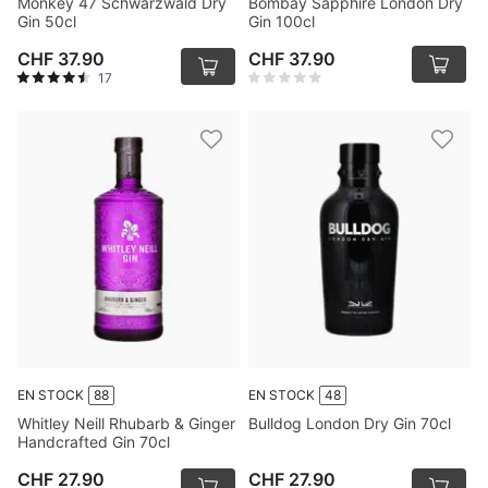
Monkey 47 Schwarzwald Dry
Bombay Sapphire London Dry
Gin 50cl
Gin 100cl
CHF 37.90
CHF 37.90
17
EN STOCK
88
EN STOCK
48
Whitley Neill Rhubarb & Ginger
Bulldog London Dry Gin 70cl
Handcrafted Gin 70cl
CHF 27.90
CHF 27.90