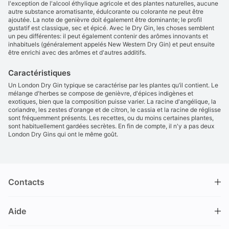
l'exception de l'alcool éthylique agricole et des plantes naturelles, aucune
autre substance aromatisante, édulcorante ou colorante ne peut être
ajoutée. La note de genièvre doit également être dominante; le profil
gustatif est classique, sec et épicé. Avec le Dry Gin, les choses semblent
un peu différentes: il peut également contenir des arômes innovants et
inhabituels (généralement appelés New Western Dry Gin) et peut ensuite
être enrichi avec des arômes et d'autres additifs.
Caractéristiques
Un London Dry Gin typique se caractérise par les plantes qu’il contient. Le
mélange d'herbes se compose de genièvre, d'épices indigènes et
exotiques, bien que la composition puisse varier. La racine d'angélique, la
coriandre, les zestes d'orange et de citron, le cassia et la racine de réglisse
sont fréquemment présents. Les recettes, ou du moins certaines plantes,
sont habituellement gardées secrètes. En fin de compte, il n'y a pas deux
London Dry Gins qui ont le même goût.
Contacts
DRINKS.CH / Silverbogen AG
Aide
Nüschelerstrasse 35
8001 Zürich