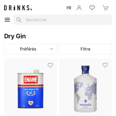
FR
Se connecter
Listes d'envies
Mon Pani
Search
Dry Gin
Préférés
Filtre