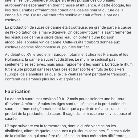
intensifiés. Le commerce prospérait et les puissances coloniales
européennes espéraient en tirer richesse et influence. À cette époque, les
îles des Caraïbes offraient des conditions idéales pour la culture de la
canne à sucre. Ce travail était très pénible et était effectué par des
esclaves.
La production de sucre de canne était coûteuse, en grande partie à cause
de l’exploitation de la main-d’œuvre. On découvrit qu’en laissant fermenter
les résidus de canne à sucre dans l’eau, on obtenait une boisson
alcoolisée, appelée vin de canne. Celle-ci était d’abord donnée aux
esclaves comme récompense ou pour les fortifier.
Au début du XVIIe siècle, en Europe, notamment chez les Français et les
Hollandais, la canne à sucre fut distillée. Le rhum ne séduisit pas
seulement les esclaves, mais aussi rapidement les marins. Lorsque le rhum
fut ensuite produit dans les Caraïbes et transporté en fûts de bois vers
l’Europe, cela améliora sa qualité : le vieillissement pendant le transport lui
conférait des arômes plus doux et agréables.
Fabrication
La canne à sucre met environ 10 à 12 mois pour atteindre une hauteur
d’environ 4 mètres. Seules les tiges sont utilisées pour la production de
sucre. Le rhum est généralement fabriqué à partir de mélasse, un sous-
produit de la production de sucre. Il s’agit d’une masse brune, visqueuse et
sucrée.
L’étape suivante est la fermentation, dont la durée varie selon les
distilleries, allant de quelques heures à plusieurs semaines. Elle est suivie
de la distillation, qui peut être réalisée selon deux méthodes différentes,