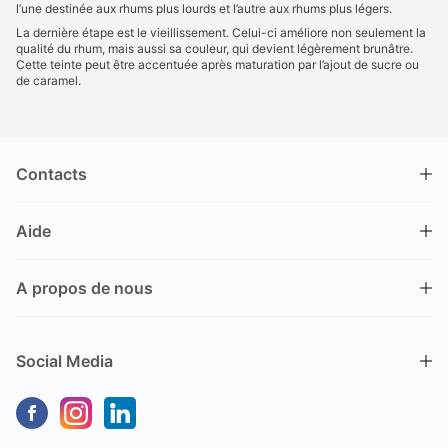
l’une destinée aux rhums plus lourds et l’autre aux rhums plus légers.
La dernière étape est le vieillissement. Celui-ci améliore non seulement la
qualité du rhum, mais aussi sa couleur, qui devient légèrement brunâtre.
Cette teinte peut être accentuée après maturation par l’ajout de sucre ou
de caramel.
Contacts
DRINKS.CH / Silverbogen AG
Aide
Nüschelerstrasse 35
8001 Zürich
FAQ
Suisse
A propos de nous
Processus de commande
Service clientèle
Contacts
Encaisser un bon
+41 44 520 09 09
Social Media
info@drinks.ch
A propos de nous
Livraison & Pick-up
Du lundi au vendredi
Historique
Options de Payement
9.00 – 12.00 et de 13.30 – 17.00
Durabilité
Dommages dus au transport
Pas de vente sur place