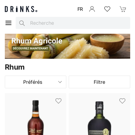
FR
Se connecter
Listes d'envies
Mon Pani
Search
Rhum
Préférés
Filtre