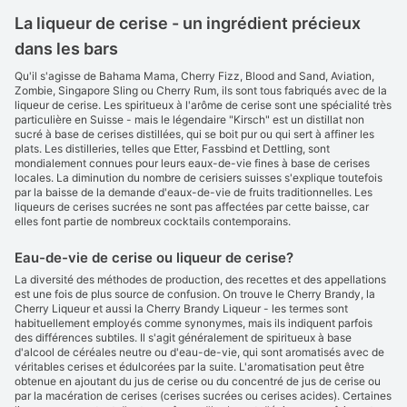
La liqueur de cerise - un ingrédient précieux
dans les bars
Qu'il s'agisse de Bahama Mama, Cherry Fizz, Blood and Sand, Aviation,
Zombie, Singapore Sling ou Cherry Rum, ils sont tous fabriqués avec de la
liqueur de cerise. Les spiritueux à l'arôme de cerise sont une spécialité très
particulière en Suisse - mais le légendaire "Kirsch" est un distillat non
sucré à base de cerises distillées, qui se boit pur ou qui sert à affiner les
plats. Les distilleries, telles que Etter, Fassbind et Dettling, sont
mondialement connues pour leurs eaux-de-vie fines à base de cerises
locales. La diminution du nombre de cerisiers suisses s'explique toutefois
par la baisse de la demande d'eaux-de-vie de fruits traditionnelles. Les
liqueurs de cerises sucrées ne sont pas affectées par cette baisse, car
elles font partie de nombreux cocktails contemporains.
Eau-de-vie de cerise ou liqueur de cerise?
La diversité des méthodes de production, des recettes et des appellations
est une fois de plus source de confusion. On trouve le Cherry Brandy, la
Cherry Liqueur et aussi la Cherry Brandy Liqueur - les termes sont
habituellement employés comme synonymes, mais ils indiquent parfois
des différences subtiles. Il s'agit généralement de spiritueux à base
d'alcool de céréales neutre ou d'eau-de-vie, qui sont aromatisés avec de
véritables cerises et édulcorées par la suite. L'aromatisation peut être
obtenue en ajoutant du jus de cerise ou du concentré de jus de cerise ou
par la macération de cerises (cerises sucrées ou cerises acides). Certaines