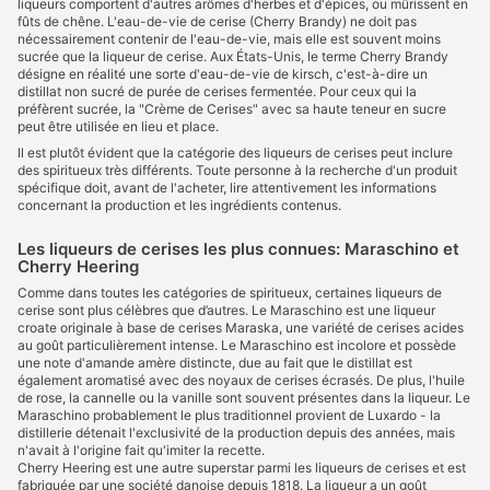
liqueurs comportent d'autres arômes d'herbes et d'épices, ou mûrissent en
fûts de chêne. L'eau-de-vie de cerise (Cherry Brandy) ne doit pas
nécessairement contenir de l'eau-de-vie, mais elle est souvent moins
sucrée que la liqueur de cerise. Aux États-Unis, le terme Cherry Brandy
désigne en réalité une sorte d'eau-de-vie de kirsch, c'est-à-dire un
distillat non sucré de purée de cerises fermentée. Pour ceux qui la
préfèrent sucrée, la "Crème de Cerises" avec sa haute teneur en sucre
peut être utilisée en lieu et place.
Il est plutôt évident que la catégorie des liqueurs de cerises peut inclure
des spiritueux très différents. Toute personne à la recherche d'un produit
spécifique doit, avant de l'acheter, lire attentivement les informations
concernant la production et les ingrédients contenus.
Les liqueurs de cerises les plus connues: Maraschino et
Cherry Heering
Comme dans toutes les catégories de spiritueux, certaines liqueurs de
cerise sont plus célèbres que d’autres. Le Maraschino est une liqueur
croate originale à base de cerises Maraska, une variété de cerises acides
au goût particulièrement intense. Le Maraschino est incolore et possède
une note d'amande amère distincte, due au fait que le distillat est
également aromatisé avec des noyaux de cerises écrasés. De plus, l'huile
de rose, la cannelle ou la vanille sont souvent présentes dans la liqueur. Le
Maraschino probablement le plus traditionnel provient de Luxardo - la
distillerie détenait l'exclusivité de la production depuis des années, mais
n'avait à l'origine fait qu'imiter la recette.
Cherry Heering est une autre superstar parmi les liqueurs de cerises et est
fabriquée par une société danoise depuis 1818. La liqueur a un goût