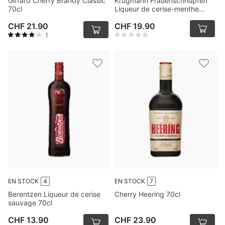
Giffard Cherry Brandy Classic
Krugmann Frauenschnupfen
70cl
Liqueur de cerise-menthe
20x2cl
CHF 21.90
CHF 19.90
1
EN STOCK
4
EN STOCK
7
Berentzen Liqueur de cerise
Cherry Heering 70cl
sauvage 70cl
CHF 13.90
CHF 23.90