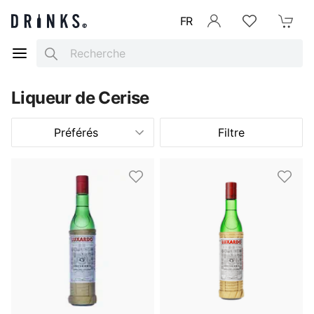
FR
Se connecter
Listes d'envies
Mon Pani
Search
Liqueur de Cerise
Préférés
Filtre