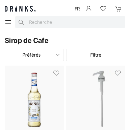
FR
Se connecter
Listes d'envies
Mon Pani
Search
Sirop de Cafe
Préférés
Filtre