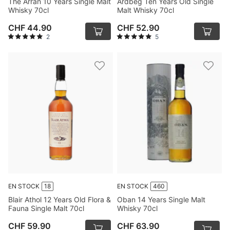
The Arran 10 Years Single Malt
Ardbeg Ten Years Old Single
Whisky 70cl
Malt Whisky 70cl
CHF 44.90
CHF 52.90
2
5
EN STOCK
18
EN STOCK
460
Blair Athol 12 Years Old Flora &
Oban 14 Years Single Malt
Fauna Single Malt 70cl
Whisky 70cl
CHF 59.90
CHF 63.90