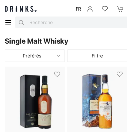
FR
Se connecter
Listes d'envies
Mon Pani
Search
Single Malt Whisky
Préférés
Filtre