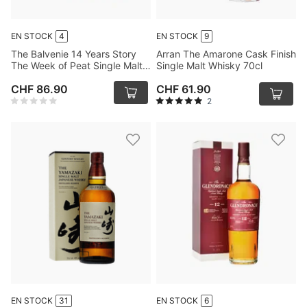
EN STOCK
4
EN STOCK
9
The Balvenie 14 Years Story
Arran The Amarone Cask Finish
The Week of Peat Single Malt
Single Malt Whisky 70cl
Whisky 70cl
CHF 86.90
CHF 61.90
2
EN STOCK
31
EN STOCK
6