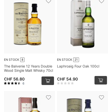
EN STOCK
8
EN STOCK
21
The Balvenie 12 Years Double
Laphroaig Four Oak 100cl
Wood Single Malt Whisky 70cl
CHF 56.80
CHF 54.90
6