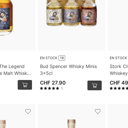
EN STOCK
18
EN STOCK
The Legend
Bud Spencer Whisky Minis
Stork Cl
e Malt Whisky
3x5cl
Whiskey
CHF 27.90
CHF 49
1