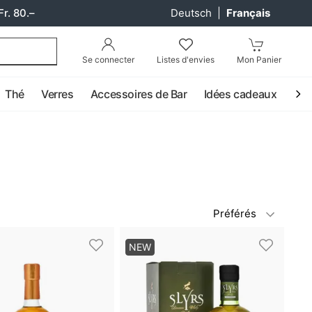
Fr. 80.–
Deutsch
|
Français
Se connecter
Listes d'envies
Mon Panier
Thé
Verres
Accessoires de Bar
Idées cadeaux
Coc
Préférés
NEW