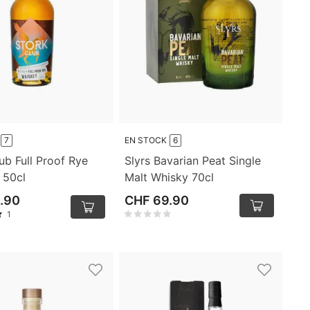
7
EN STOCK
6
ub Full Proof Rye
Slyrs Bavarian Peat Single
 50cl
Malt Whisky 70cl
.90
CHF 69.90
1