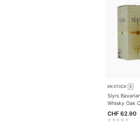
EN STOCK
6
Slyrs Bavaria
Whisky Oak C
CHF 62.90