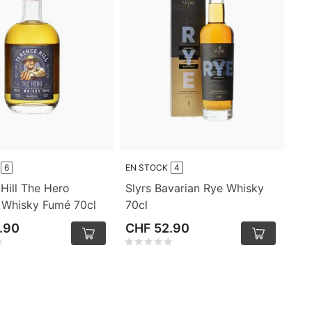
6
EN STOCK
4
Hill The Hero
Slyrs Bavarian Rye Whisky
n Whisky Fumé 70cl
70cl
.90
CHF 52.90