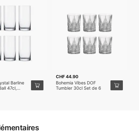
CHF 44.90
C
stal Barline
Bohemia Vibes DOF
B
all 47cl,
Tumbler 30cl Set de 6
T
e 6
lémentaires