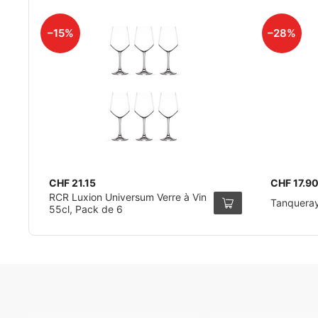
–15%
–28%
CHF 21.15
CHF 17.9
RCR Luxion Universum Verre à Vin
Tanqueray
55cl, Pack de 6