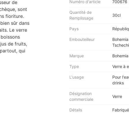
Numéro d'article
700676
sseur de
tchèque, sont
Quantité de
30cl
 fioriture.
Remplissage
i bien sûr dans
Pays
Républi
its. Le verre
s boissons
Embouteilleur
Bohemia 
us de fruits,
Tschechi
partout, qui
Marque
Bohemia 
Type
Verre à 
L'usage
Pour l'ea
drinks
Désignation
Verre
commerciale
Détails
Fabriqué