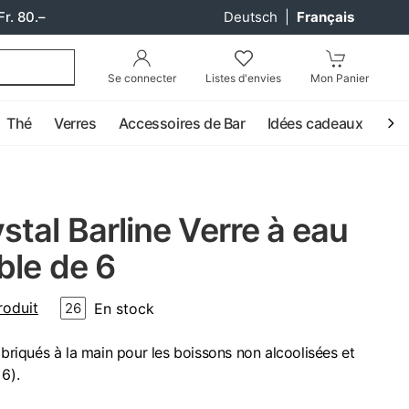
Fr. 80.–
Deutsch
|
Français
Se connecter
Listes d'envies
Mon Panier
Thé
Verres
Accessoires de Bar
Idées cadeaux
Coc
tal Barline Verre à eau
ble de 6
roduit
En stock
26
abriqués à la main pour les boissons non alcoolisées et
6).