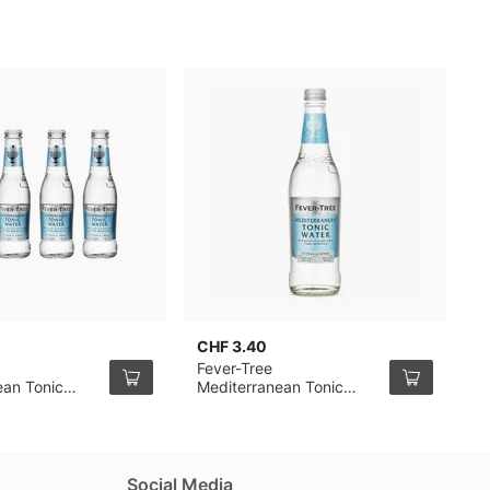
CHF 3.40
C
Fever-Tree
F
ean Tonic
Mediterranean Tonic
I
 Pack de 4
Water 50cl
P
Social Media