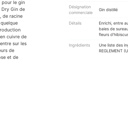
u pour le gin
Désignation
n Dry Gin de
Gin distillé
commerciale
, de racine
, quelque
Détails
Enrichi, entre a
baies de sureau
production
fleurs d'hibiscu
 en cuivre de
entre sur les
Ingrédients
Une liste des in
eurs de
REGLEMENT (UE
ose et de