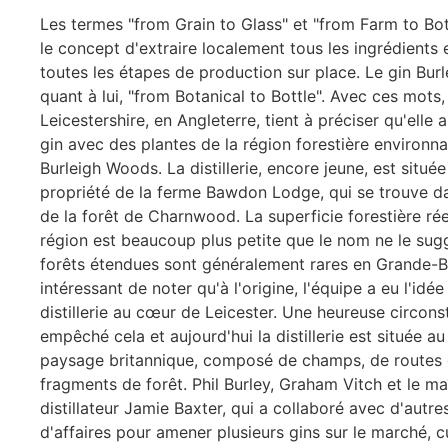
Les termes "from Grain to Glass" et "from Farm to Bot
le concept d'extraire localement tous les ingrédients e
toutes les étapes de production sur place. Le gin Burl
quant à lui, "from Botanical to Bottle". Avec ces mots,
Leicestershire, en Angleterre, tient à préciser qu'elle
gin avec des plantes de la région forestière environn
Burleigh Woods. La distillerie, encore jeune, est située
propriété de la ferme Bawdon Lodge, qui se trouve da
de la forêt de Charnwood. La superficie forestière rée
région est beaucoup plus petite que le nom ne le sugg
forêts étendues sont généralement rares en Grande-Br
intéressant de noter qu'à l'origine, l'équipe a eu l'idée 
distillerie au cœur de Leicester. Une heureuse circon
empêché cela et aujourd'hui la distillerie est située au
paysage britannique, composé de champs, de routes 
fragments de forêt. Phil Burley, Graham Vitch et le ma
distillateur Jamie Baxter, qui a collaboré avec d'aut
d'affaires pour amener plusieurs gins sur le marché, c