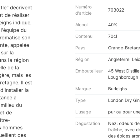
Numéro
tle" décrivent
703022
d'article
t de réaliser
eighs indique,
Alcool
40%
 l'équipe du
Contenu
70cl
 aromatise son
ante, appelée
Pays
Grande-Bretag
 sur la
Région
Angleterre, Lei
ns la région
lle de la
Embouteilleur
45 West Distil
ère, mais les
Loughborough L
etagne. Il est
Marque
Burleighs
d'installer la
stance a
Type
London Dry Gin
 milieu du
L'usage
pur ou pour une
et de
ître-
Dégustation
Nez: odeurs de
res hommes
fraîche, avec d
ueillent des
des épices aro