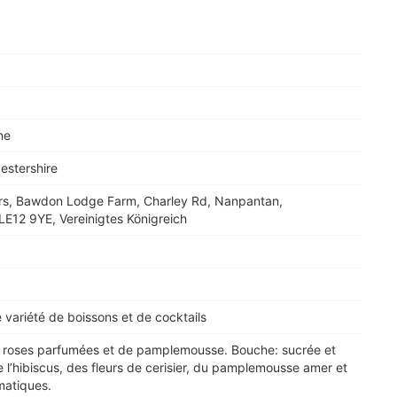
ne
cestershire
lers, Bawdon Lodge Farm, Charley Rd, Nanpantan,
E12 9YE, Vereinigtes Königreich
 variété de boissons et de cocktails
 roses parfumées et de pamplemousse. Bouche: sucrée et
e l’hibiscus, des fleurs de cerisier, du pamplemousse amer et
matiques.