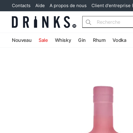
Contacts
Aide
A propos de nous
Client d'entreprise 
Search
Nouveau
Sale
Whisky
Gin
Rhum
Vodka