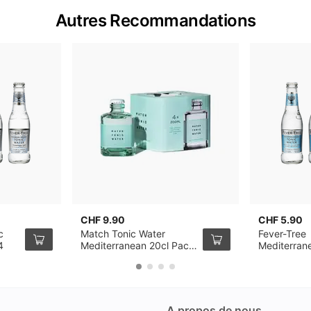
Autres Recommandations
CHF 9.90
CHF 5.90
c
Match Tonic Water
Fever-Tree
4
Mediterranean 20cl Pack
Mediterran
de 4
Water 20cl
A propos de nous