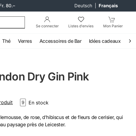
Fr. 80.–
Deutsch
|
Français
Se connecter
Listes d'envies
Mon Panier
Thé
Verres
Accessoires de Bar
Idées cadeaux
Coc
ndon Dry Gin Pink
roduit
En stock
9
emousse, de rose, d'hibiscus et de fleurs de cerisier, qui
eau paysage près de Leicester.