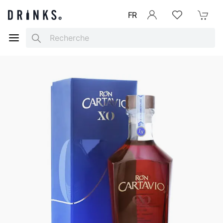
FR
Se connecter
Listes d'envies
Mon Pani
Search