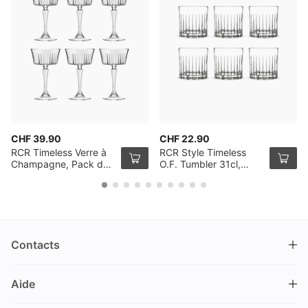
CHF 39.90
CHF 22.90
RCR Timeless Verre à
RCR Style Timeless
Champagne, Pack de
O.F. Tumbler 31cl,
6
Pack de 6
Contacts
DRINKS.CH / Silverbogen AG
Aide
Nüschelerstrasse 35
8001 Zürich