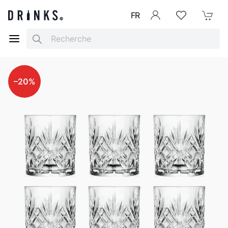
FR
Se connecter
Listes d'envies
Mon Pani
Search
–20%