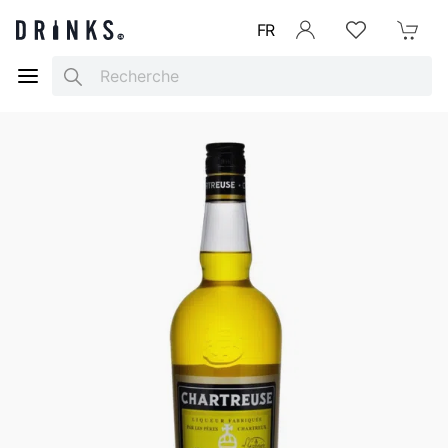
FR
Se connecter
Listes d'envies
Mon Pani
Search