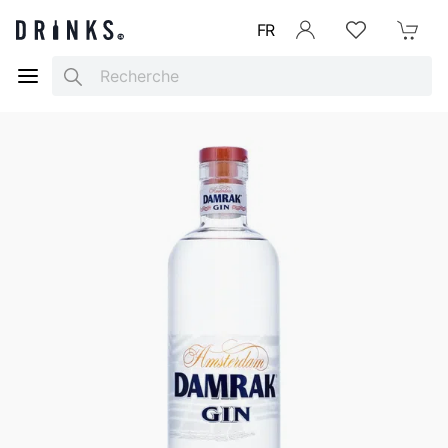
FR
Se connecter
Listes d'envies
Mon Pani
Search