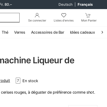
Fr. 80.–
Deutsch
|
Français
Se connecter
Listes d'envies
Mon Panier
Thé
Verres
Accessoires de Bar
Idées cadeaux
Coc
machine Liqueur de
roduit
En stock
7
e cerises rouges, à déguster de préférence comme shot.