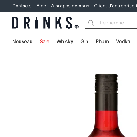
Contacts
Aide
A propos de nous
Client d'entreprise 
Search
Nouveau
Sale
Whisky
Gin
Rhum
Vodka