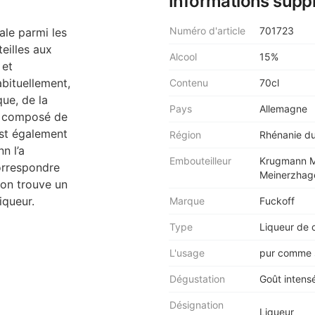
Informations supp
Numéro d'article
701723
ale parmi les
eilles aux
Alcool
15%
 et
bituellement,
Contenu
70cl
ue, de la
Pays
Allemagne
nt composé de
est également
Région
Rhénanie d
n l’a
Embouteilleur
Krugmann M
correspondre
Meinerzhag
 on trouve un
iqueur.
Marque
Fuckoff
Type
Liqueur de 
L'usage
pur comme s
Dégustation
Goût intensé
Désignation
Liqueur