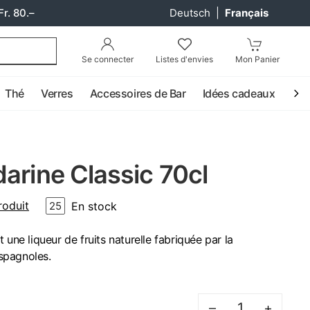
Fr. 80.–
Deutsch
|
Français
Se connecter
Listes d'envies
Mon Panier
Thé
Verres
Accessoires de Bar
Idées cadeaux
Coc
arine Classic 70cl
roduit
En stock
25
 une liqueur de fruits naturelle fabriquée par la
spagnoles.
–
+