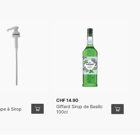
CHF 14.90
C
Giffard Sirop de Basilic
G
pe à Sirop
100cl
S