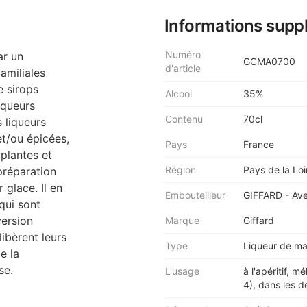
Informations supp
Numéro
ar un
GCMA0700
d'article
amiliales
e sirops
Alcool
35%
iqueurs
Contenu
70cl
s liqueurs
et/ou épicées,
Pays
France
 plantes et
Région
Pays de la Loi
 préparation
 glace. Il en
Embouteilleur
GIFFARD - Ave
qui sont
version
Marque
Giffard
ibèrent leurs
Type
Liqueur de ma
e la
se.
L'usage
à l'apéritif, 
4), dans les d