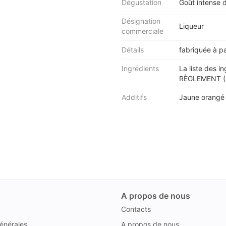
Dégustation
Goût intense 
Désignation
Liqueur
commerciale
Détails
fabriquée à p
Ingrédients
La liste des i
RÈGLEMENT (U
Additifs
Jaune orangé
A propos de nous
Contacts
énérales
A propos de nous