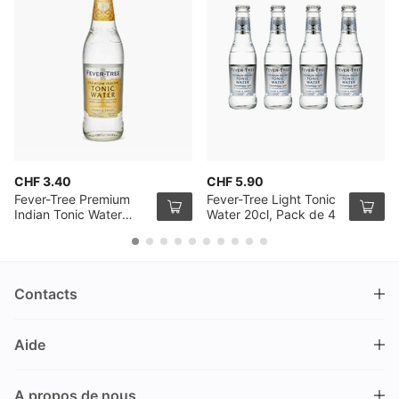
CHF 3.40
CHF 5.90
Fever-Tree Premium
Fever-Tree Light Tonic
Indian Tonic Water
Water 20cl, Pack de 4
50cl
Contacts
DRINKS.CH / Silverbogen AG
Aide
Nüschelerstrasse 35
8001 Zürich
FAQ
Suisse
A propos de nous