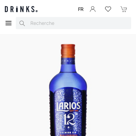
FR
Se connecter
Listes d'envies
Mon Pani
Search