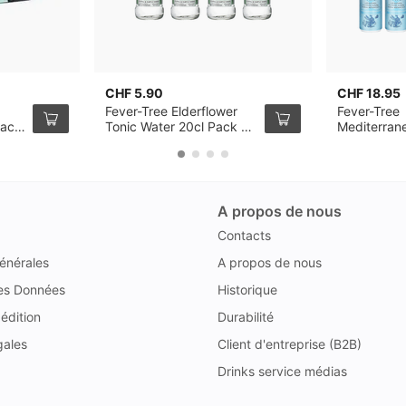
CHF 5.90
CHF 18.95
Fever-Tree Elderflower
Fever-Tree
Pack
Tonic Water 20cl Pack de
Mediterran
4
Water, cane
pack de 12
A propos de nous
Contacts
énérales
A propos de nous
des Données
Historique
édition
Durabilité
gales
Client d'entreprise (B2B)
Drinks service médias