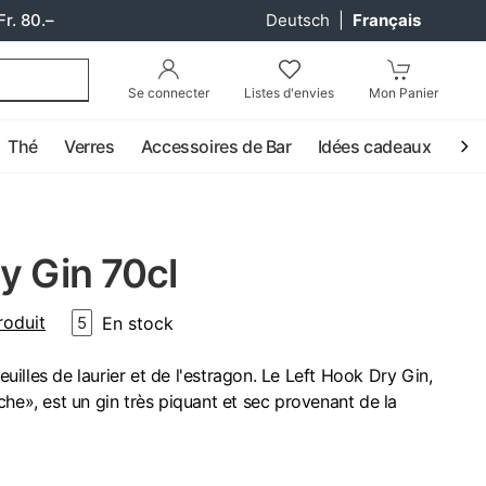
Fr. 80.–
Deutsch
|
Français
Se connecter
Listes d'envies
Mon Panier
Thé
Verres
Accessoires de Bar
Idées cadeaux
Coc
y Gin 70cl
roduit
En stock
5
feuilles de laurier et de l'estragon. Le Left Hook Dry Gin,
che», est un gin très piquant et sec provenant de la