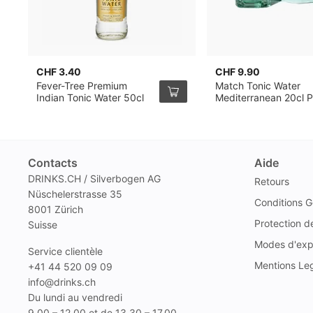
CHF 3.40
CHF 9.90
Fever-Tree Premium
Match Tonic Water
Indian Tonic Water 50cl
Mediterranean 20cl 
de 4
Contacts
Aide
DRINKS.CH / Silverbogen AG
Retours
Nüschelerstrasse 35
Conditions G
8001 Zürich
Protection 
Suisse
Modes d'exp
Service clientèle
Mentions Le
+41 44 520 09 09
info@drinks.ch
Du lundi au vendredi
9.00 – 12.00 et de 13.30 – 17.00