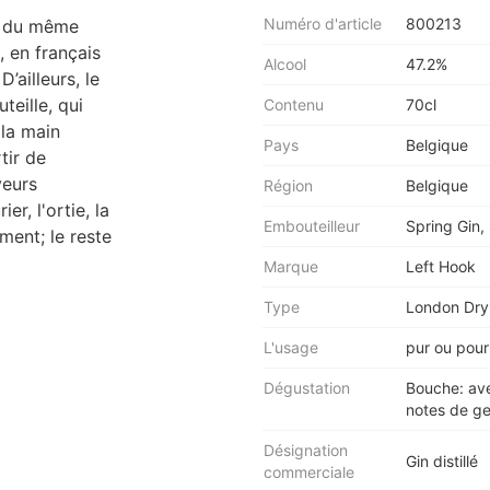
Numéro d'article
800213
nt du même
, en français
Alcool
47.2%
’ailleurs, le
teille, qui
Contenu
70cl
la main
Pays
Belgique
tir de
veurs
Région
Belgique
er, l'ortie, la
Embouteilleur
Spring Gin,
ment; le reste
Marque
Left Hook
Type
London Dry
L'usage
pur ou pour
Dégustation
Bouche: ave
notes de ge
Désignation
Gin distillé
commerciale