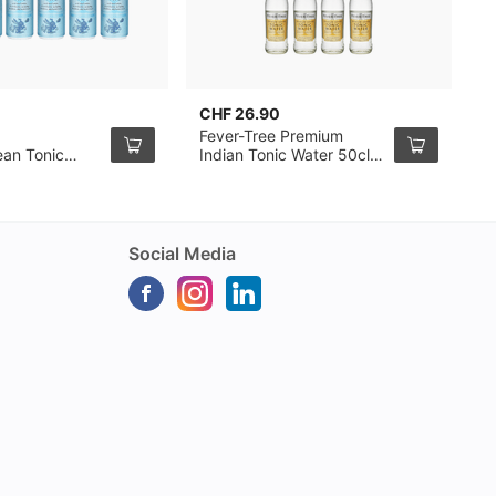
CHF 26.90
C
Fever-Tree Premium
M
ean Tonic
Indian Tonic Water 50cl
2
tte de 25cl,
Pack de 8
Social Media