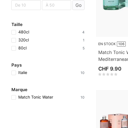
Go
Taille
480cl
4
320cl
1
EN STOCK
106
80cl
5
Match Tonic 
Mediterranea
Pays
4
CHF 9.90
Italie
10
Marque
Match Tonic Water
10