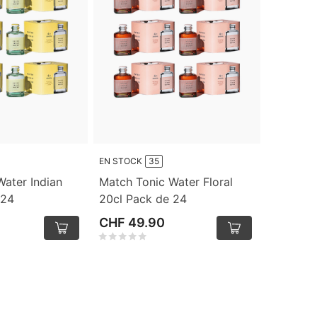
EN STOCK
35
ater Indian
Match Tonic Water Floral
 24
20cl Pack de 24
CHF 49.90