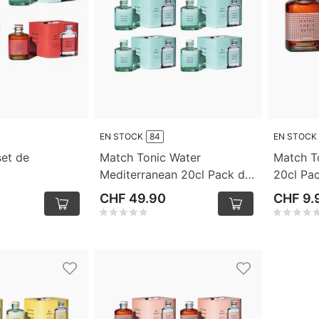
EN STOCK
84
EN STOCK
set de
Match Tonic Water
Match To
Mediterranean 20cl Pack de
20cl Pa
24
CHF 49.90
CHF 9.