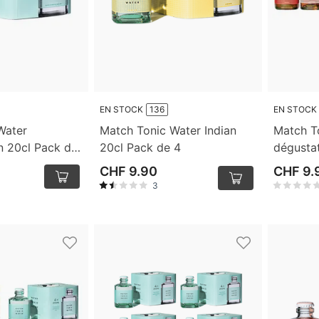
EN STOCK
136
EN STOCK
Water
Match Tonic Water Indian
Match T
n 20cl Pack de
20cl Pack de 4
dégusta
CHF 9.90
CHF 9.
3