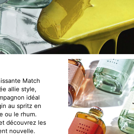
hissante Match
e allie style,
compagnon idéal
in au spritz en
ve ou le rhum.
et découvrez les
ent nouvelle.