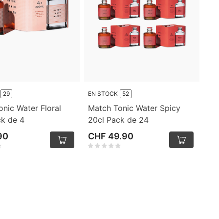
29
EN STOCK
52
nic Water Floral
Match Tonic Water Spicy
ck de 4
20cl Pack de 24
90
CHF 49.90