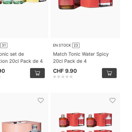
31
EN STOCK
23
onic set de
Match Tonic Water Spicy
tion 20cl Pack de 4
20cl Pack de 4
90
CHF 9.90