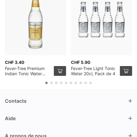
CHF 3.40
CHF 5.90
Fever-Tree Premium
Fever-Tree Light Tonic
Indian Tonic Water
Water 20cl, Pack de 4
50cl
Contacts
DRINKS.CH / Silverbogen AG
Aide
Nüschelerstrasse 35
8001 Zürich
FAQ
Suisse
A propos de nous