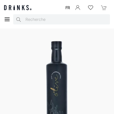
FR
Se connecter
Listes d'envies
Mon Pani
Search