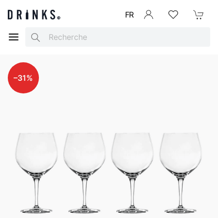
FR
Se connecter
Listes d'envies
Mon Pani
Search
–31%