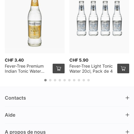
CHF 3.40
CHF 5.90
Fever-Tree Premium
Fever-Tree Light Tonic
Indian Tonic Water
Water 20cl, Pack de 4
50cl
Contacts
DRINKS.CH / Silverbogen AG
Aide
Nüschelerstrasse 35
8001 Zürich
FAQ
Suisse
A propos de nous