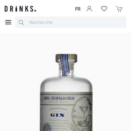
FR
Se connecter
Listes d'envies
Mon Pani
Search