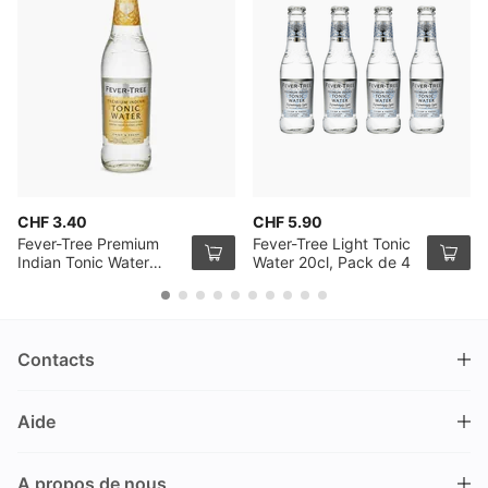
CHF 3.40
CHF 5.90
Fever-Tree Premium
Fever-Tree Light Tonic
Indian Tonic Water
Water 20cl, Pack de 4
50cl
Contacts
DRINKS.CH / Silverbogen AG
Aide
Nüschelerstrasse 35
8001 Zürich
FAQ
Suisse
A propos de nous