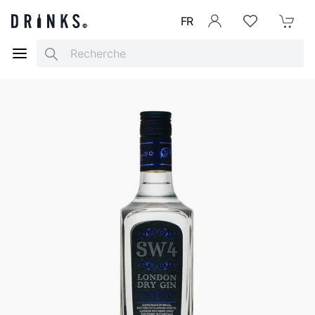
FR
Se connecter
Listes d'envies
Mon Pani
Search