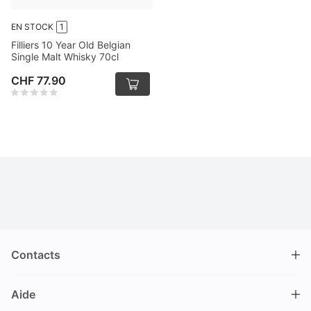
EN STOCK
1
Filliers 10 Year Old Belgian
Single Malt Whisky 70cl
CHF 77.90
Contacts
DRINKS.CH / Silverbogen AG
Aide
Nüschelerstrasse 35