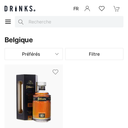
FR
Se connecter
Listes d'envies
Mon Pani
Search
Belgique
Préférés
Filtre