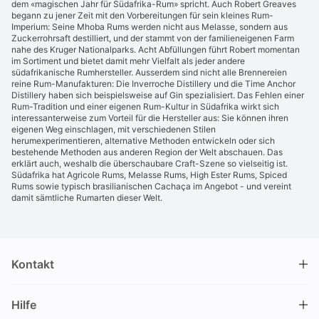
dem «magischen Jahr für Südafrika-Rum» spricht. Auch Robert Greaves
begann zu jener Zeit mit den Vorbereitungen für sein kleines Rum-
Imperium: Seine Mhoba Rums werden nicht aus Melasse, sondern aus
Zuckerrohrsaft destilliert, und der stammt von der familieneigenen Farm
nahe des Kruger Nationalparks. Acht Abfüllungen führt Robert momentan
im Sortiment und bietet damit mehr Vielfalt als jeder andere
südafrikanische Rumhersteller. Ausserdem sind nicht alle Brennereien
reine Rum-Manufakturen: Die Inverroche Distillery und die Time Anchor
Distillery haben sich beispielsweise auf Gin spezialisiert. Das Fehlen einer
Rum-Tradition und einer eigenen Rum-Kultur in Südafrika wirkt sich
interessanterweise zum Vorteil für die Hersteller aus: Sie können ihren
eigenen Weg einschlagen, mit verschiedenen Stilen
herumexperimentieren, alternative Methoden entwickeln oder sich
bestehende Methoden aus anderen Region der Welt abschauen. Das
erklärt auch, weshalb die überschaubare Craft-Szene so vielseitig ist.
Südafrika hat Agricole Rums, Melasse Rums, High Ester Rums, Spiced
Rums sowie typisch brasilianischen Cachaça im Angebot - und vereint
damit sämtliche Rumarten dieser Welt.
Kontakt
DRINKS.CH / Silverbogen AG
Hilfe
Nüschelerstrasse 35