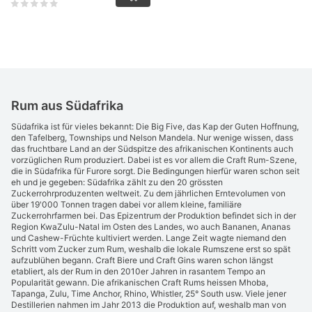
Rum aus Südafrika
Südafrika ist für vieles bekannt: Die Big Five, das Kap der Guten Hoffnung,
den Tafelberg, Townships und Nelson Mandela. Nur wenige wissen, dass
das fruchtbare Land an der Südspitze des afrikanischen Kontinents auch
vorzüglichen Rum produziert. Dabei ist es vor allem die Craft Rum-Szene,
die in Südafrika für Furore sorgt. Die Bedingungen hierfür waren schon seit
eh und je gegeben: Südafrika zählt zu den 20 grössten
Zuckerrohrproduzenten weltweit. Zu dem jährlichen Erntevolumen von
über 19'000 Tonnen tragen dabei vor allem kleine, familiäre
Zuckerrohrfarmen bei. Das Epizentrum der Produktion befindet sich in der
Region KwaZulu-Natal im Osten des Landes, wo auch Bananen, Ananas
und Cashew-Früchte kultiviert werden. Lange Zeit wagte niemand den
Schritt vom Zucker zum Rum, weshalb die lokale Rumszene erst so spät
aufzublühen begann. Craft Biere und Craft Gins waren schon längst
etabliert, als der Rum in den 2010er Jahren in rasantem Tempo an
Popularität gewann. Die afrikanischen Craft Rums heissen Mhoba,
Tapanga, Zulu, Time Anchor, Rhino, Whistler, 25° South usw. Viele jener
Destillerien nahmen im Jahr 2013 die Produktion auf, weshalb man von