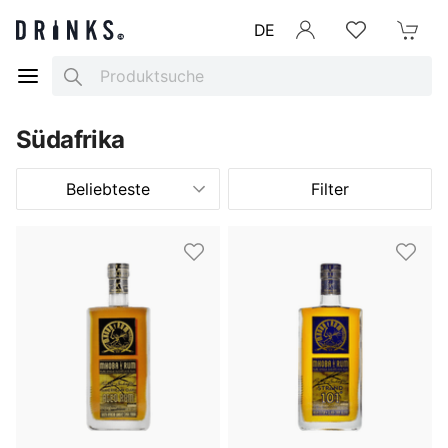
DE
Anmelden
Merkliste
Mein War
Search
Südafrika
Beliebteste
Filter