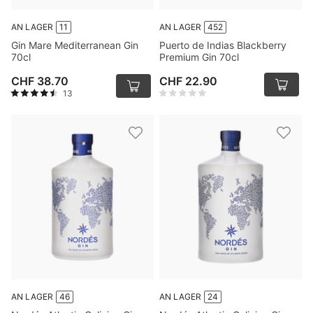
AN LAGER
11
AN LAGER
452
Gin Mare Mediterranean Gin
Puerto de Indias Blackberry
70cl
Premium Gin 70cl
CHF 38.70
CHF 22.90
13
AN LAGER
46
AN LAGER
24