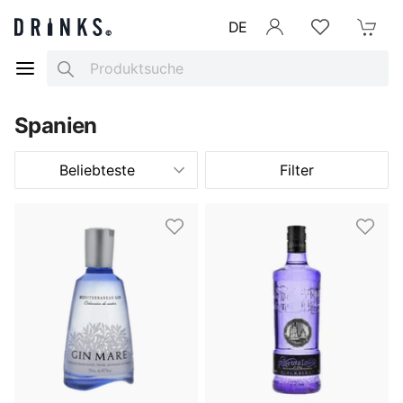
DE
Anmelden
Merkliste
Mein War
Search
Spanien
Beliebteste
Filter