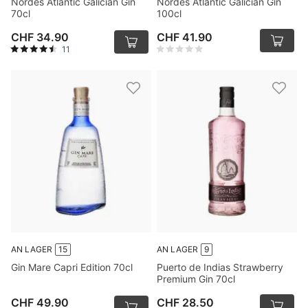
Nordés Atlantic Galician Gin
Nordés Atlantic Galician Gin
70cl
100cl
CHF 34.90
CHF 41.90
11
AN LAGER
15
AN LAGER
9
Gin Mare Capri Edition 70cl
Puerto de Indias Strawberry
Premium Gin 70cl
CHF 49.90
CHF 28.50