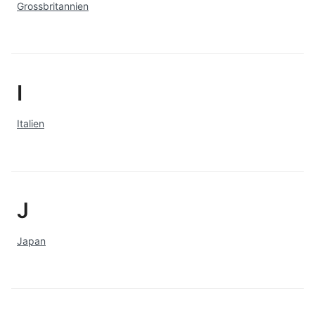
Grossbritannien
I
Italien
J
Japan