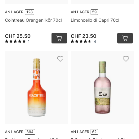
AN LAGER
128
AN LAGER
59
Cointreau Orangenlikör 70cl
Limoncello di Capri 70cl
CHF 25.50
CHF 23.50
1
4
AN LAGER
394
AN LAGER
62