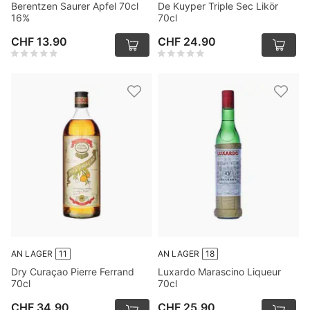
Berentzen Saurer Apfel 70cl
De Kuyper Triple Sec Likör
16%
70cl
CHF 13.90
CHF 24.90
AN LAGER
11
AN LAGER
18
Dry Curaçao Pierre Ferrand
Luxardo Marascino Liqueur
70cl
70cl
CHF 34.90
CHF 25.90