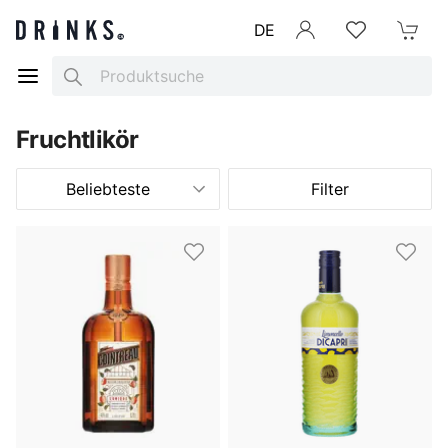
DE
Anmelden
Merkliste
Mein War
Search
Fruchtlikör
Beliebteste
Filter