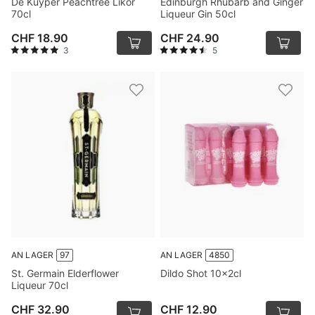
De Kuyper Peachtree Likör
Edinburgh Rhubarb and Ginger
70cl
Liqueur Gin 50cl
CHF 18.90
CHF 24.90
3
5
AN LAGER
97
AN LAGER
4850
St. Germain Elderflower
Dildo Shot 10x2cl
Liqueur 70cl
CHF 32.90
CHF 12.90