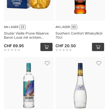
AN LAGER
23
AN LAGER
83
Studer Vieille Prune Réserve
Southern Comfort Whiskylikör
Baron Louis mit echtem
70cl
Goldfilter, 24 Karat, 70cl
CHF 69.95
CHF 20.50