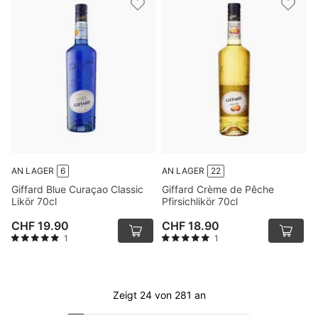
AN LAGER
6
AN LAGER
22
Giffard Blue Curaçao Classic
Giffard Crème de Pêche
Likör 70cl
Pfirsichlikör 70cl
CHF 19.90
CHF 18.90
1
1
Zeigt 24 von 281 an