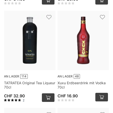
AN LAGER
114
AN LAGER
48
TATRATEA Original Tea Liqueur
Xuxu Erdbeerdrink mit Vodka
70cl
70cl
CHF 32.90
CHF 16.90
2