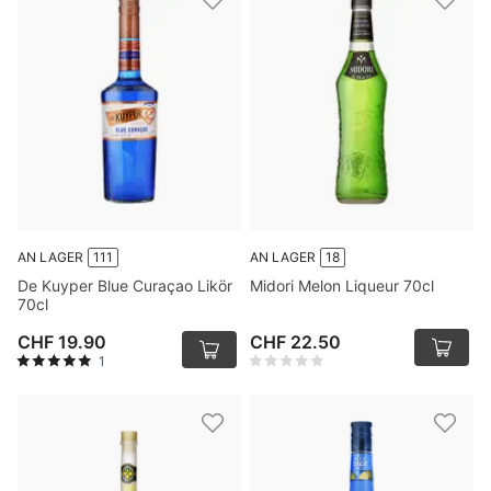
AN LAGER
111
AN LAGER
18
De Kuyper Blue Curaçao Likör
Midori Melon Liqueur 70cl
70cl
CHF 19.90
CHF 22.50
1