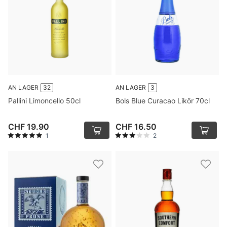
AN LAGER
32
AN LAGER
3
Pallini Limoncello 50cl
Bols Blue Curacao Likör 70cl
CHF 19.90
CHF 16.50
1
2