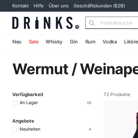
Kontakt
Hilfe
Über uns
Geschäftskunden (B2B)
Search
Neu
Sale
Whisky
Gin
Rum
Vodka
Likör
Wermut / Weinaper
Verfügbarkeit
72 Produkte
An Lager
59
Angebote
Neuheiten
4