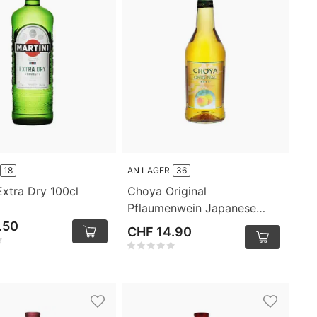
18
AN LAGER
36
Extra Dry 100cl
Choya Original
Pflaumenwein Japanese
Ume Fruit 75cl
.50
CHF 14.90