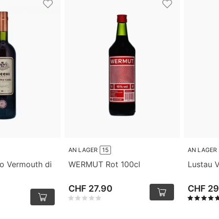
AN LAGER
15
AN LAGER
co Vermouth di
WERMUT Rot 100cl
Lustau 
CHF 27.90
CHF 29