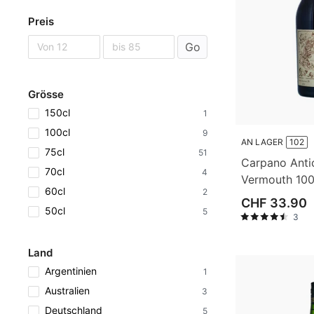
Preis
Go
Grösse
150cl
1
100cl
9
AN LAGER
102
75cl
51
Carpano Anti
70cl
4
Vermouth 100
60cl
2
CHF 33.90
50cl
5
3
Land
Argentinien
1
Australien
3
Deutschland
5