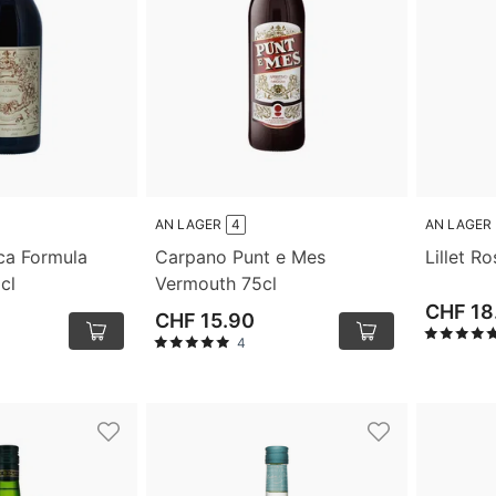
AN LAGER
4
AN LAGER
ca Formula
Carpano Punt e Mes
Lillet Ro
cl
Vermouth 75cl
CHF 18
CHF 15.90
4