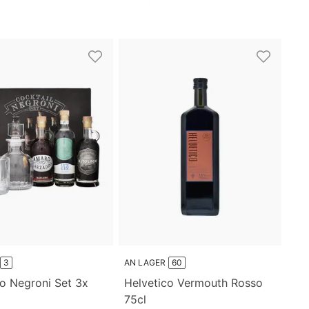
3
AN LAGER
60
o Negroni Set 3x
Helvetico Vermouth Rosso
75cl