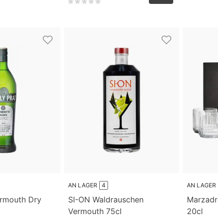
AN LAGER
4
AN LAGER
ermouth Dry
SI-ON Waldrauschen
Marzadr
Vermouth 75cl
20cl