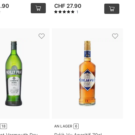
.90
CHF 27.90
1
18
AN LAGER
6