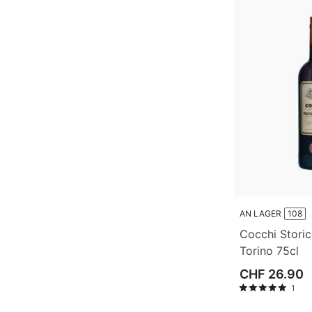
AN LAGER
108
Cocchi Stori
Torino 75cl
CHF 26.90
1