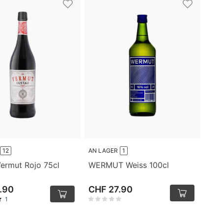
12
AN LAGER
1
Vermut Rojo 75cl
WERMUT Weiss 100cl
.90
CHF 27.90
1