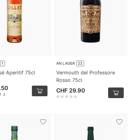
1
AN LAGER
23
sé Aperitif 75cl
Vermouth del Professore
Rosso 75cl
.50
CHF 29.90
2