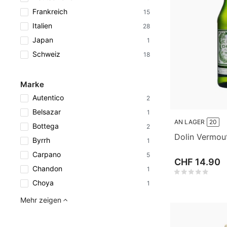
Frankreich
15
Italien
28
Japan
1
Schweiz
18
Marke
Autentico
2
Belsazar
1
AN LAGER
20
Bottega
2
Dolin Vermou
Byrrh
1
Carpano
5
CHF 14.90
Chandon
1
Choya
1
Mehr zeigen