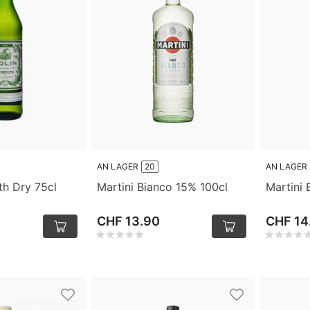
AN LAGER
20
AN LAGER
th Dry 75cl
Martini Bianco 15% 100cl
Martini 
CHF 13.90
CHF 14