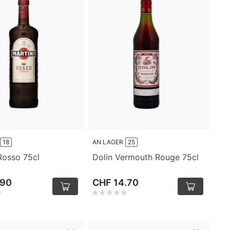
18
AN LAGER
25
Rosso 75cl
Dolin Vermouth Rouge 75cl
.90
CHF 14.70