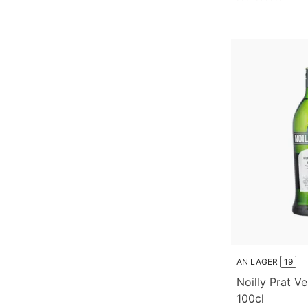
AN LAGER
19
Noilly Prat V
100cl