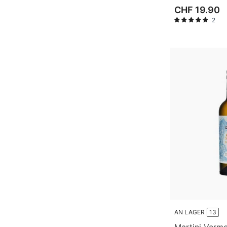
CHF 19.90
2
AN LAGER
13