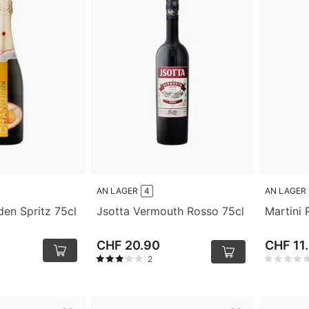
AN LAGER
4
AN LAGER
en Spritz 75cl
Jsotta Vermouth Rosso 75cl
Martini 
CHF 20.90
CHF 11
2