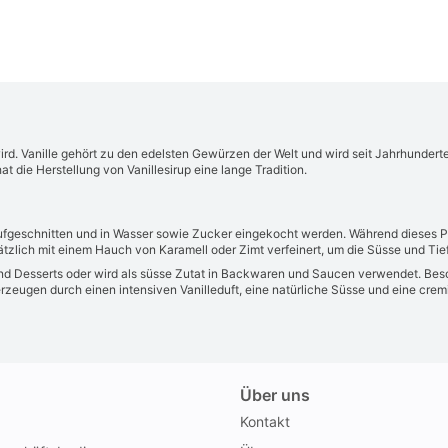
t wird. Vanille gehört zu den edelsten Gewürzen der Welt und wird seit Jahrhunder
 die Herstellung von Vanillesirup eine lange Tradition.
 aufgeschnitten und in Wasser sowie Zucker eingekocht werden. Während dieses P
sätzlich mit einem Hauch von Karamell oder Zimt verfeinert, um die Süsse und Ti
ails und Desserts oder wird als süsse Zutat in Backwaren und Saucen verwendet. B
zeugen durch einen intensiven Vanilleduft, eine natürliche Süsse und eine cremi
Über uns
Kontakt