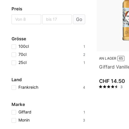
Preis
Go
Grösse
100cl
1
70cl
2
AN LAGER
65
25cl
1
Giffard Vanill
Land
CHF 14.50
Frankreich
3
4
Marke
Giffard
1
Monin
3