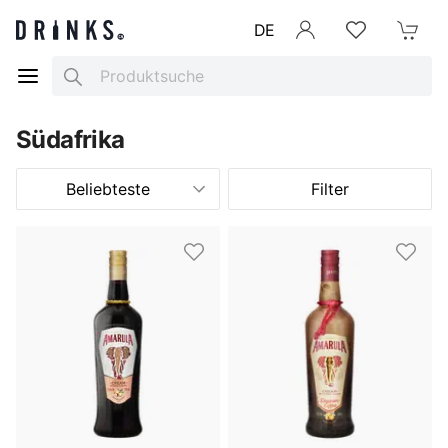
DE
Anmelden
Merkliste
Mein War
Search
Südafrika
Beliebteste
Filter