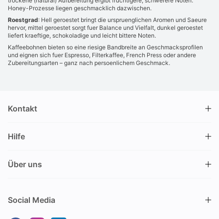
trockene (natural) Aufbereitung ergibt fruchtigere, schwerere Noten.
Honey-Prozesse liegen geschmacklich dazwischen.
Roestgrad
: Hell geroestet bringt die urspruenglichen Aromen und Saeure
hervor, mittel geroestet sorgt fuer Balance und Vielfalt, dunkel geroestet
liefert kraeftige, schokoladige und leicht bittere Noten.
Kaffeebohnen bieten so eine riesige Bandbreite an Geschmacksprofilen
und eignen sich fuer Espresso, Filterkaffee, French Press oder andere
Zubereitungsarten – ganz nach persoenlichem Geschmack.
Kontakt
DRINKS.CH / Silverbogen AG
Hilfe
Nüschelerstrasse 35
8001 Zürich
FAQ
Schweiz
Über uns
Bestellvorgang
Kundendienst
Kontakt
Gutschein einlösen
+41 44 520 09 09
Social Media
info@drinks.ch
Über uns
Lieferung & Abholung
Montag bis Freitag
Geschichte
Zahlungsoptionen