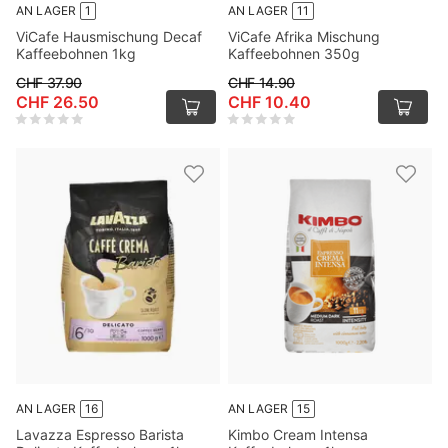
AN LAGER
1
AN LAGER
11
ViCafe Hausmischung Decaf
ViCafe Afrika Mischung
Kaffeebohnen 1kg
Kaffeebohnen 350g
CHF 37.90
CHF 14.90
CHF 26.50
CHF 10.40
AN LAGER
16
AN LAGER
15
Lavazza Espresso Barista
Kimbo Cream Intensa