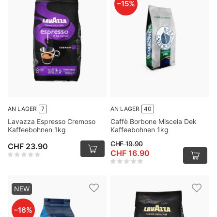
–
15
%
AN LAGER
7
AN LAGER
40
Lavazza Espresso Cremoso
Caffè Borbone Miscela Dek
Kaffeebohnen 1kg
Kaffeebohnen 1kg
CHF 19.90
CHF 23.90
CHF 16.90
NEW
–
16
%