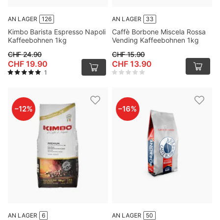
AN LAGER
126
AN LAGER
33
Kimbo Barista Espresso Napoli
Caffè Borbone Miscela Rossa
Kaffeebohnen 1kg
Vending Kaffeebohnen 1kg
CHF 24.90
CHF 15.90
CHF 19.90
CHF 13.90
1
–
12
%
–
16
%
AN LAGER
6
AN LAGER
50