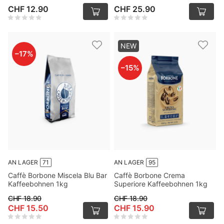
CHF 12.90
CHF 25.90
NEW
–
17
%
–
15
%
AN LAGER
71
AN LAGER
95
Caffè Borbone Miscela Blu Bar
Caffè Borbone Crema
Kaffeebohnen 1kg
Superiore Kaffeebohnen 1kg
CHF 18.90
CHF 18.90
CHF 15.50
CHF 15.90