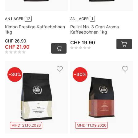
AN LAGER
12
AN LAGER
1
Kimbo Prestige Kaffeebohnen
Pellini No. 3 Gran Aroma
1kg
Kaffeebohnen 1kg
CHF 26.90
CHF 19.90
CHF 21.90
–
30
%
–
30
%
MHD: 21.10.2026
MHD: 11.09.2026