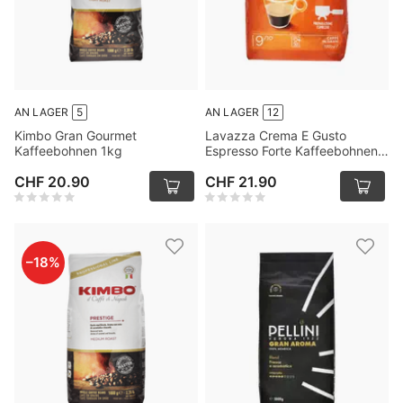
AN LAGER
5
AN LAGER
12
Kimbo Gran Gourmet
Lavazza Crema E Gusto
Kaffeebohnen 1kg
Espresso Forte Kaffeebohnen
1kg
CHF 20.90
CHF 21.90
–
18
%