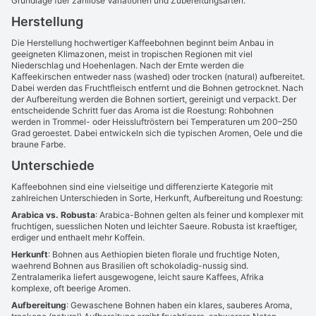
Grundlage fuer zahllose Variationen und Zubereitungsarten.
Herstellung
Die Herstellung hochwertiger Kaffeebohnen beginnt beim Anbau in
geeigneten Klimazonen, meist in tropischen Regionen mit viel
Niederschlag und Hoehenlagen. Nach der Ernte werden die
Kaffeekirschen entweder nass (washed) oder trocken (natural) aufbereitet.
Dabei werden das Fruchtfleisch entfernt und die Bohnen getrocknet. Nach
der Aufbereitung werden die Bohnen sortiert, gereinigt und verpackt. Der
entscheidende Schritt fuer das Aroma ist die Roestung: Rohbohnen
werden in Trommel- oder Heissluftröstern bei Temperaturen um 200–250
Grad geroestet. Dabei entwickeln sich die typischen Aromen, Oele und die
braune Farbe.
Unterschiede
Kaffeebohnen sind eine vielseitige und differenzierte Kategorie mit
zahlreichen Unterschieden in Sorte, Herkunft, Aufbereitung und Roestung:
Arabica vs. Robusta
: Arabica-Bohnen gelten als feiner und komplexer mit
fruchtigen, suesslichen Noten und leichter Saeure. Robusta ist kraeftiger,
erdiger und enthaelt mehr Koffein.
Herkunft
: Bohnen aus Aethiopien bieten florale und fruchtige Noten,
waehrend Bohnen aus Brasilien oft schokoladig-nussig sind.
Zentralamerika liefert ausgewogene, leicht saure Kaffees, Afrika
komplexe, oft beerige Aromen.
Aufbereitung
: Gewaschene Bohnen haben ein klares, sauberes Aroma,