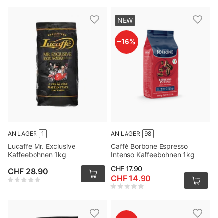
NEW
–
16
%
AN LAGER
1
AN LAGER
98
Lucaffe Mr. Exclusive
Caffè Borbone Espresso
Kaffeebohnen 1kg
Intenso Kaffeebohnen 1kg
CHF 17.90
CHF 28.90
CHF 14.90