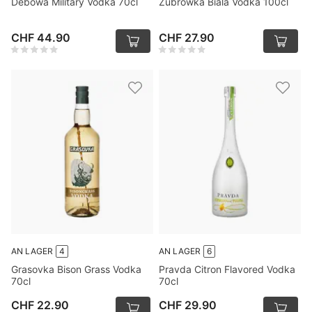
Debowa Military Vodka 70cl
Zubrowka Biala Vodka 100cl
CHF 44.90
CHF 27.90
AN LAGER
4
AN LAGER
6
Grasovka Bison Grass Vodka
Pravda Citron Flavored Vodka
70cl
70cl
CHF 22.90
CHF 29.90