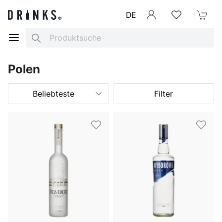
DE
Anmelden
Merkliste
Mein War
Search
Polen
Beliebteste
Filter