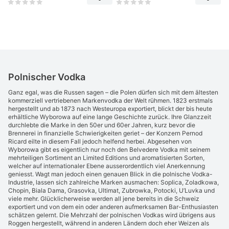
Polnischer Vodka
Ganz egal, was die Russen sagen – die Polen dürfen sich mit dem ältesten
kommerziell vertriebenen Markenvodka der Welt rühmen. 1823 erstmals
hergestellt und ab 1873 nach Westeuropa exportiert, blickt der bis heute
erhältliche Wyborowa auf eine lange Geschichte zurück. Ihre Glanzzeit
durchlebte die Marke in den 50er und 60er Jahren, kurz bevor die
Brennerei in finanzielle Schwierigkeiten geriet – der Konzern Pernod
Ricard eilte in diesem Fall jedoch helfend herbei. Abgesehen von
Wyborowa gibt es eigentlich nur noch den Belvedere Vodka mit seinem
mehrteiligen Sortiment an Limited Editions und aromatisierten Sorten,
welcher auf internationaler Ebene ausserordentlich viel Anerkennung
geniesst. Wagt man jedoch einen genauen Blick in die polnische Vodka-
Industrie, lassen sich zahlreiche Marken ausmachen: Soplica, Zoladkowa,
Chopin, Biala Dama, Grasovka, Ultimat, Zubrowka, Potocki, U’Luvka und
viele mehr. Glücklicherweise werden all jene bereits in die Schweiz
exportiert und von dem ein oder anderen aufmerksamen Bar-Enthusiasten
schätzen gelernt. Die Mehrzahl der polnischen Vodkas wird übrigens aus
Roggen hergestellt, während in anderen Ländern doch eher Weizen als