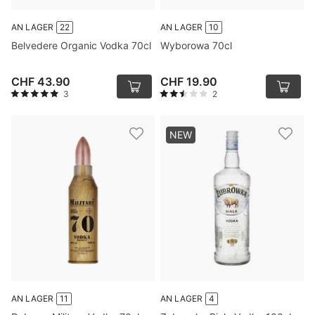
AN LAGER
22
AN LAGER
10
Belvedere Organic Vodka 70cl
Wyborowa 70cl
CHF 43.90
CHF 19.90
3
2
NEW
AN LAGER
11
AN LAGER
4