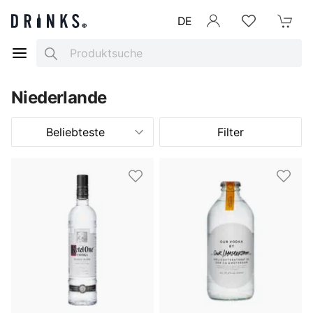
DE
Anmelden
Merkliste
Mein War
Search
Niederlande
Beliebteste
Filter