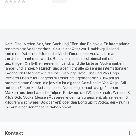
Ketel One, Medea, Vox, Van Gogh und Effen sind Beispiele für international
renommierte Vodkamarken, die aus der Genever-Hochburg Holland
kommen. Dabei destillieren die Niederländer mehr Vodka, als man
zunächst annehmen würde. Befasst man sich erst einmal mit den
unzähligen Craft-Brennereien im Land, wird die Liste an Vodkamarken
länger und länger. Natürlich sind aber nicht alle so sehr im internationalen
Fachhandel etabliert wie die Bar-Lieblinge Ketel One und Van Gogh –
letzterer überzeugt übrigens mit einer breit gefächerten Auswahl an
aromatisierten Sorten, die jeweils ihr eigenes Gemälde im Van Gogh-Stil
auf dem Etikett zur Schau stellen. Doch es gibt noch ausgefallenere
Marken aus dem Land der Tulpen, Radwege und Wasserkanäle. Wie den 3
Kilo’s Gold Vodka (dessen Äusseres leider nur so aussieht, als sei es ein 3
Kilogramm schwerer Goldbarren!) oder den Bong Spirit Vodka, der – nun ja,
in Form einer Bongflasche daherkommt.
Kontakt