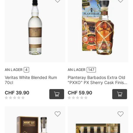
AN LAGER
4
AN LAGER
147
Veritas White Blended Rum
Planteray Barbados Extra Old
70cl
"PXXO" PX Sherry Cask Finish
Rum 70cl
CHF 39.90
CHF 59.90