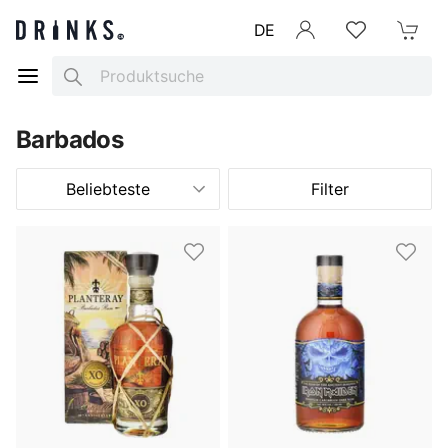
DE
Anmelden
Merkliste
Mein War
Search
Barbados
Beliebteste
Filter