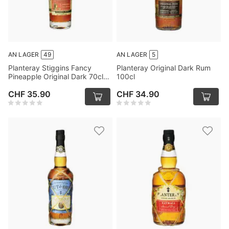
AN LAGER
49
AN LAGER
5
Planteray Stiggins Fancy
Planteray Original Dark Rum
Pineapple Original Dark 70cl
100cl
(Spirituose auf Rum-Basis)
CHF 35.90
CHF 34.90