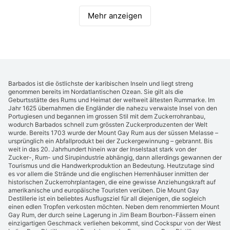
Mehr anzeigen
Barbados ist die östlichste der karibischen Inseln und liegt streng
genommen bereits im Nordatlantischen Ozean. Sie gilt als die
Geburtsstätte des Rums und Heimat der weltweit ältesten Rummarke. Im
Jahr 1625 übernahmen die Engländer die nahezu verwaiste Insel von den
Portugiesen und begannen im grossen Stil mit dem Zuckerrohranbau,
wodurch Barbados schnell zum grössten Zuckerproduzenten der Welt
wurde. Bereits 1703 wurde der Mount Gay Rum aus der süssen Melasse –
ursprünglich ein Abfallprodukt bei der Zuckergewinnung – gebrannt. Bis
weit in das 20. Jahrhundert hinein war der Inselstaat stark von der
Zucker-, Rum- und Sirupindustrie abhängig, dann allerdings gewannen der
Tourismus und die Handwerkproduktion an Bedeutung. Heutzutage sind
es vor allem die Strände und die englischen Herrenhäuser inmitten der
historischen Zuckerrohrplantagen, die eine gewisse Anziehungskraft auf
amerikanische und europäische Touristen verüben. Die Mount Gay
Destillerie ist ein beliebtes Ausflugsziel für all diejenigen, die sogleich
einen edlen Tropfen verkosten möchten. Neben dem renommierten Mount
Gay Rum, der durch seine Lagerung in Jim Beam Bourbon-Fässern einen
einzigartigen Geschmack verliehen bekommt, sind Cockspur von der West