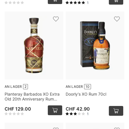
1
AN LAGER
2
AN LAGER
10
Planteray Barbados XO Extra
Doorly's XO Rum 70cl
Old 20th Anniversary Rum
175cl
CHF 129.00
CHF 42.90
1