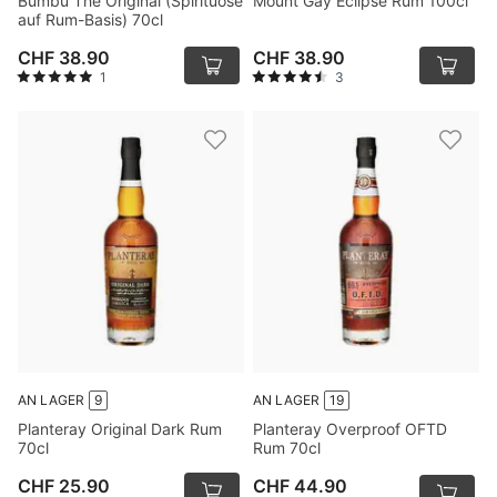
Bumbu The Original (Spirituose
Mount Gay Eclipse Rum 100cl
auf Rum-Basis) 70cl
CHF 38.90
CHF 38.90
1
3
AN LAGER
9
AN LAGER
19
Planteray Original Dark Rum
Planteray Overproof OFTD
70cl
Rum 70cl
CHF 25.90
CHF 44.90