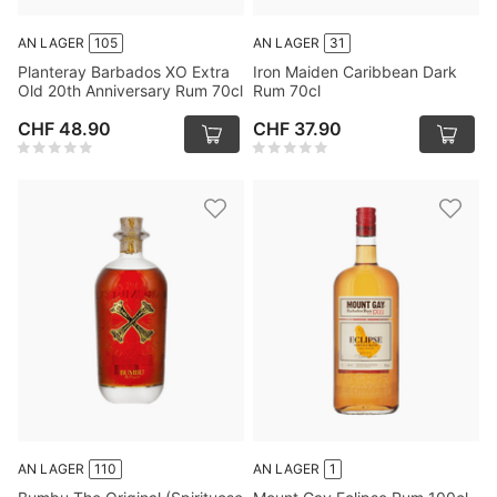
AN LAGER
105
AN LAGER
31
Planteray Barbados XO Extra
Iron Maiden Caribbean Dark
Old 20th Anniversary Rum 70cl
Rum 70cl
CHF 48.90
CHF 37.90
AN LAGER
110
AN LAGER
1