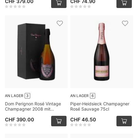
CHF 379.00
CHF 74.90
AN LAGER
3
AN LAGER
6
Dom Perignon Rosé Vintage
Piper-Heidsieck Champagner
Champagner 2008 mit
Rosé Sauvage 75cl
Verpackung 75cl
CHF 390.00
CHF 46.50