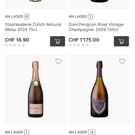
AN LAGER
6
AN LAGER
1
Staatskellerei Zürich Akkurat
Dom Pérignon Rosé Vintage
Weiss 2024 75cl
Champagner 2009 150cl
CHF 16.90
CHF 1'175.00
AN LAGER
1
AN LAGER
14