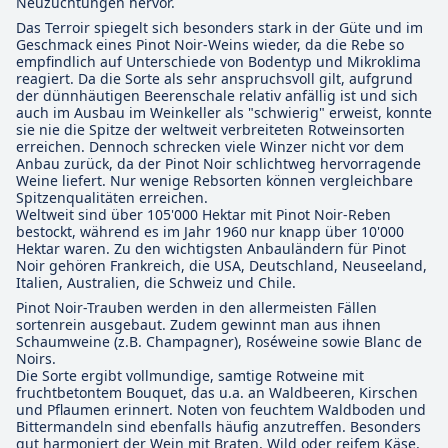
Neuzüchtungen hervor.
Das Terroir spiegelt sich besonders stark in der Güte und im
Geschmack eines Pinot Noir-Weins wieder, da die Rebe so
empfindlich auf Unterschiede von Bodentyp und Mikroklima
reagiert. Da die Sorte als sehr anspruchsvoll gilt, aufgrund
der dünnhäutigen Beerenschale relativ anfällig ist und sich
auch im Ausbau im Weinkeller als "schwierig" erweist, konnte
sie nie die Spitze der weltweit verbreiteten Rotweinsorten
erreichen. Dennoch schrecken viele Winzer nicht vor dem
Anbau zurück, da der Pinot Noir schlichtweg hervorragende
Weine liefert. Nur wenige Rebsorten können vergleichbare
Spitzenqualitäten erreichen.
Weltweit sind über 105'000 Hektar mit Pinot Noir-Reben
bestockt, während es im Jahr 1960 nur knapp über 10'000
Hektar waren. Zu den wichtigsten Anbauländern für Pinot
Noir gehören Frankreich, die USA, Deutschland, Neuseeland,
Italien, Australien, die Schweiz und Chile.
Pinot Noir-Trauben werden in den allermeisten Fällen
sortenrein ausgebaut. Zudem gewinnt man aus ihnen
Schaumweine (z.B. Champagner), Roséweine sowie Blanc de
Noirs.
Die Sorte ergibt vollmundige, samtige Rotweine mit
fruchtbetontem Bouquet, das u.a. an Waldbeeren, Kirschen
und Pflaumen erinnert. Noten von feuchtem Waldboden und
Bittermandeln sind ebenfalls häufig anzutreffen. Besonders
gut harmoniert der Wein mit Braten, Wild oder reifem Käse.