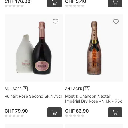
CHF 176.00
CHF 5.40
AN LAGER
7
AN LAGER
18
Ruinart Rosé Second Skin 75cl
Moët & Chandon Nectar
Impérial Dry Rosé «N.I.R.» 75cl
CHF 79.90
CHF 66.90