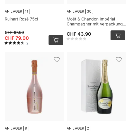
AN LAGER
11
AN LAGER
30
Ruinart Rosé 75cl
Moët & Chandon Impérial
Champagner mit Verpackung
75cl
CHF 87.90
CHF 43.90
CHF 79.00
2
AN LAGER
9
AN LAGER
2