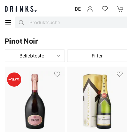
DE
Anmelden
Merkliste
Mein War
Search
Pinot Noir
Beliebteste
Filter
–
10
%