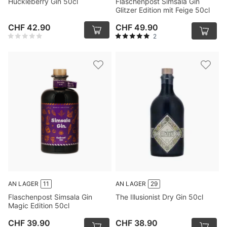
Huckleberry Gin 50cl
Flaschenpost Simsala Gin
Glitzer Edition mit Feige 50cl
CHF 42.90
CHF 49.90
2
AN LAGER
11
AN LAGER
29
Flaschenpost Simsala Gin
The Illusionist Dry Gin 50cl
Magic Edition 50cl
CHF 39.90
CHF 38.90