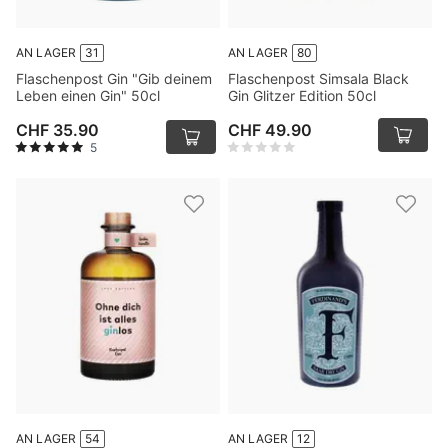
AN LAGER
31
AN LAGER
80
Flaschenpost Gin "Gib deinem
Flaschenpost Simsala Black
Leben einen Gin" 50cl
Gin Glitzer Edition 50cl
CHF 35.90
CHF 49.90
5
AN LAGER
54
AN LAGER
12