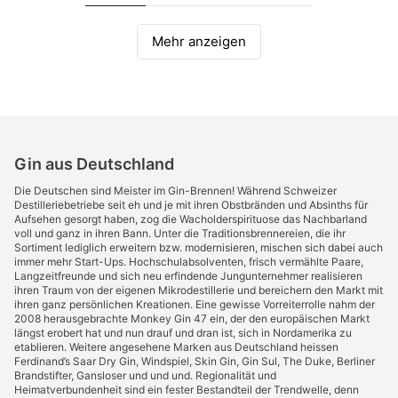
Mehr anzeigen
Gin aus Deutschland
Die Deutschen sind Meister im Gin-Brennen! Während Schweizer
Destilleriebetriebe seit eh und je mit ihren Obstbränden und Absinths für
Aufsehen gesorgt haben, zog die Wacholderspirituose das Nachbarland
voll und ganz in ihren Bann. Unter die Traditionsbrennereien, die ihr
Sortiment lediglich erweitern bzw. modernisieren, mischen sich dabei auch
immer mehr Start-Ups. Hochschulabsolventen, frisch vermählte Paare,
Langzeitfreunde und sich neu erfindende Jungunternehmer realisieren
ihren Traum von der eigenen Mikrodestillerie und bereichern den Markt mit
ihren ganz persönlichen Kreationen. Eine gewisse Vorreiterrolle nahm der
2008 herausgebrachte Monkey Gin 47 ein, der den europäischen Markt
längst erobert hat und nun drauf und dran ist, sich in Nordamerika zu
etablieren. Weitere angesehene Marken aus Deutschland heissen
Ferdinand’s Saar Dry Gin, Windspiel, Skin Gin, Gin Sul, The Duke, Berliner
Brandstifter, Gansloser und und und. Regionalität und
Heimatverbundenheit sind ein fester Bestandteil der Trendwelle, denn