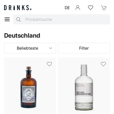
DE
Anmelden
Merkliste
Mein War
Search
Deutschland
Beliebteste
Filter