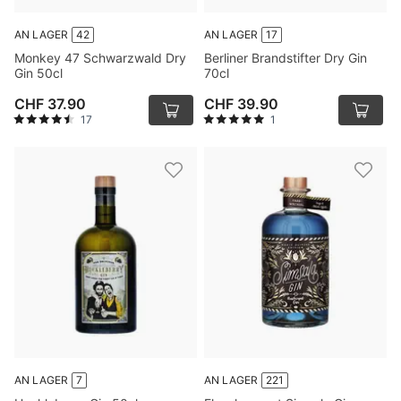
AN LAGER
42
AN LAGER
17
Monkey 47 Schwarzwald Dry
Berliner Brandstifter Dry Gin
Gin 50cl
70cl
CHF 37.90
CHF 39.90
17
1
AN LAGER
7
AN LAGER
221