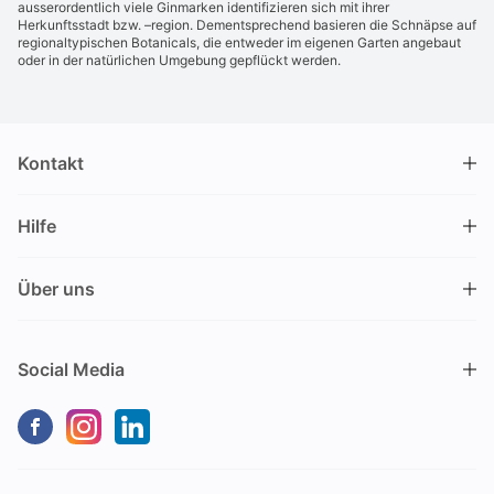
ausserordentlich viele Ginmarken identifizieren sich mit ihrer
Herkunftsstadt bzw. –region. Dementsprechend basieren die Schnäpse auf
regionaltypischen Botanicals, die entweder im eigenen Garten angebaut
oder in der natürlichen Umgebung gepflückt werden.
Kontakt
DRINKS.CH / Silverbogen AG
Hilfe
Nüschelerstrasse 35
8001 Zürich
FAQ
Schweiz
Über uns
Bestellvorgang
Kundendienst
Kontakt
Gutschein einlösen
+41 44 520 09 09
Social Media
info@drinks.ch
Über uns
Lieferung & Abholung
Montag bis Freitag
Geschichte
Zahlungsoptionen
9.00 – 12.00 und 13.30 – 17.00
Nachhaltigkeit
Transportschaden
Kein Verkauf vor Ort
Geschäftskunden (B2B)
Versandkosten
Keine Bestellungen per Telefon