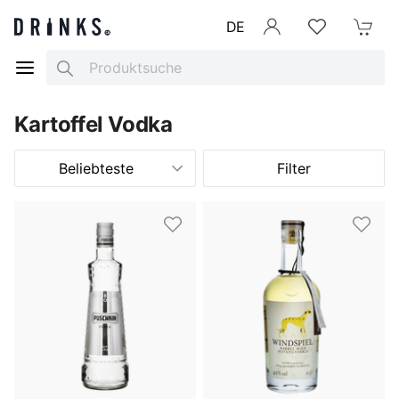
DE
Anmelden
Merkliste
Mein War
Search
Kartoffel Vodka
Beliebteste
Filter