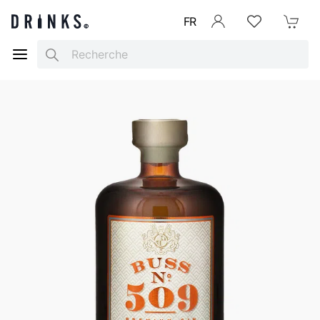
FR
Se connecter
Listes d'envies
Mon Pani
Search