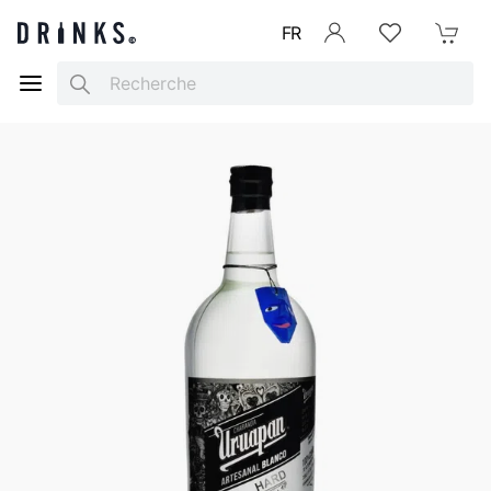
FR
Se connecter
Listes d'envies
Mon Pani
Search