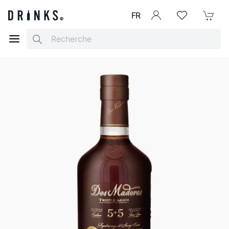
FR
Se connecter
Listes d'envies
Mon Pani
Search