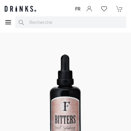
FR
Se connecter
Listes d'envies
Mon Pani
Search