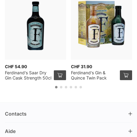
CHF 54.90
CHF 31.90
Ferdinand's Saar Dry
Ferdinand's Gin &
Gin Cask Strength 50cl
Quince Twin Pack
Contacts
DRINKS.CH / Silverbogen AG
Aide
Nüschelerstrasse 35